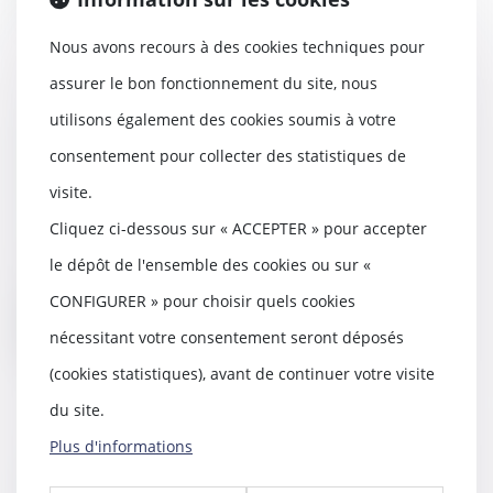
Nous avons recours à des cookies techniques pour
assurer le bon fonctionnement du site, nous
utilisons également des cookies soumis à votre
Obligation d’information d’un
hôpital à l’égard d’une femme
consentement pour collecter des statistiques de
enceinte
visite.
27/11/2019
Cliquez ci-dessous sur « ACCEPTER » pour accepter
Lorsqu’il reçoit une patiente
dont le début de grossesse a été
le dépôt de l'ensemble des cookies ou sur «
suivi dans le...
CONFIGURER » pour choisir quels cookies
Lire la suite
nécessitant votre consentement seront déposés
(cookies statistiques), avant de continuer votre visite
du site.
Plus d'informations
Les réclamations en