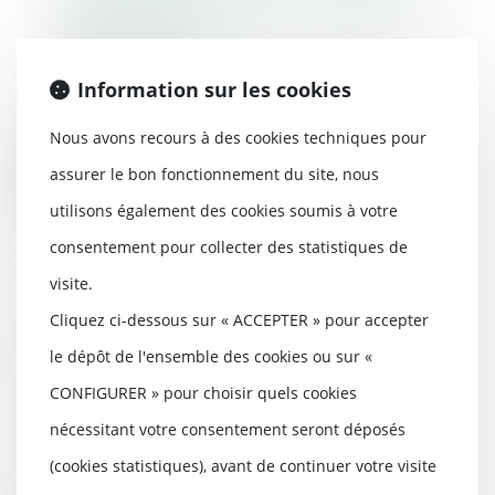
pour extorsion
30/09/2020
Si aujourd’hui les responsables
Information sur les cookies
des « Monsanto Papers » sont
derrière les bar...
Nous avons recours à des cookies techniques pour
Lire la suite
assurer le bon fonctionnement du site, nous
utilisons également des cookies soumis à votre
consentement pour collecter des statistiques de
visite.
Antibiotiques pour « guérir »
Cliquez ci-dessous sur « ACCEPTER » pour accepter
l’autisme : ouverture d’une
le dépôt de l'ensemble des cookies ou sur «
enquête ouverte pour « mise en
danger d’autrui »
CONFIGURER » pour choisir quels cookies
23/09/2020
nécessitant votre consentement seront déposés
La présidente de l’association
SOS Autisme a lancé l’alerte sur
(cookies statistiques), avant de continuer votre visite
le cas de méd...