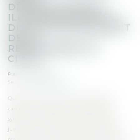
DÉONTOLOGIQUE :
ILLUSTRATION DE LA
DISTINCTION EN DROIT
DE LA
RESPONSABILITÉ
CIVILE
Publié le :
14/10/2020
Source :
actu.dalloz-etudiant.fr
Quatre ans après avoir subi une opération
cardiaque, une patiente avait présenté des
symptômes suffisamment inquiétants pour
justifier une nouvelle opération. Elle avait alors
été suivie par un médecin cardiologue qui, lors