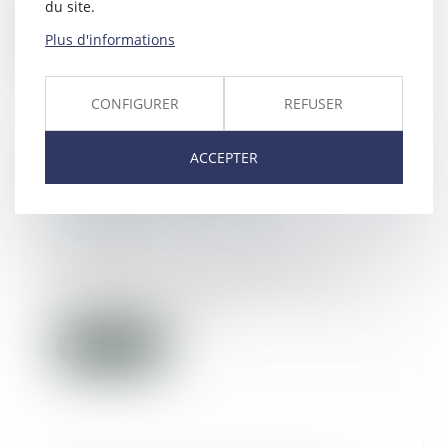
du site.
Lire la suite
Plus d'informations
CONFIGURER
REFUSER
ACCEPTER
Affaire DEPAKINE : la
reconnaissance de la
responsabilité de l'Etat
16/07/2020
Le Tribunal administratif a
démontré la responsabilité de
l'Etat français dan...
Lire la suite