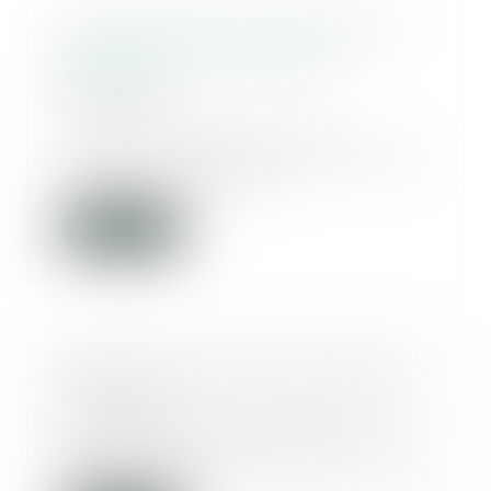
Levothyrox: Merck condamné à
verser 1 000 € à chaque
plaignant
08/07/2020
La Cour d’appel de Lyon a
reconnu ce jeudi que Merck avait
commis «une faute»...
Lire la suite
Reprise du procès du Mediator
24/06/2020
Interrompu en raison de la crise
sanitaire, le procès-fleuve du
scandale sani...