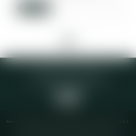
Lire la suite
<<
<
...
4
5
6
7
8
9
10
...
>
>>
Elodie CHOMETTE Avocat
95 Place de l’Europe, 2ème étage
73200 ALBERTVILLE
Accueil
Cabinet
Équipe
Compétences
Annonces immobilières
Liens utiles
Honoraires
Actualités
Contactez-nous