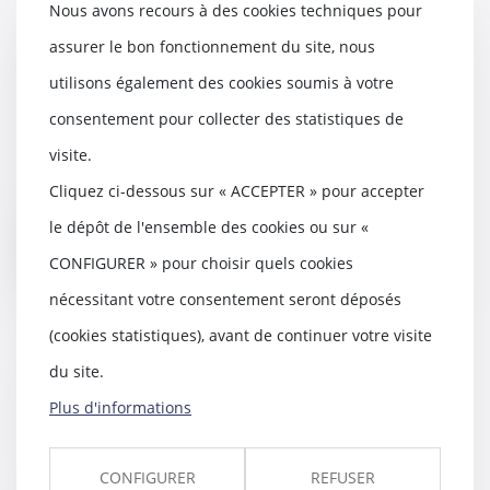
Nous avons recours à des cookies techniques pour
assurer le bon fonctionnement du site, nous
Covid-19. Si un personnel de
santé non vacciné est suspendu,
utilisons également des cookies soumis à votre
peut-il travailler ailleurs ?
consentement pour collecter des statistiques de
23/09/2021
visite.
Sauf contre-indication médicale,
mercredi 15 septembre, la
Cliquez ci-dessous sur « ACCEPTER » pour accepter
vaccination devien...
le dépôt de l'ensemble des cookies ou sur «
Lire la suite
CONFIGURER » pour choisir quels cookies
nécessitant votre consentement seront déposés
(cookies statistiques), avant de continuer votre visite
du site.
Panne des numéros d'urgence :
Plus d'informations
quelle responsabilité d'Orange ?
04/08/2021
15 (Samu), 17 (police), 18
CONFIGURER
REFUSER