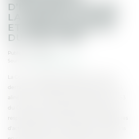
D’INFORMATION SUR
LA PRISE EN CHARGE
ET RESPONSABILITÉ
DU PRATICIEN
Publié le :
07/11/2024
Source :
www.lemag-juridique.com
La Cour de cassation a rappelé le 16 octobre
dernier qu’en application des articles L 1142-1, I,
alinéa 1er, du Code de la santé publique et 1353
du Code civil, les professionnels de santé sont
responsables des conséquences dommageables
d'actes de prévention, de diagnostic ou de soins
en cas de faute et que la preuve d'une faute