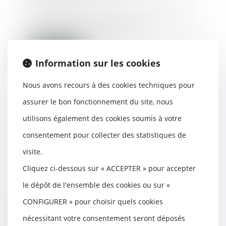
Le 24 septembre 2024, l’Agence
Nationale de Sécurité du
Médicament (ANSM) a i...
Lire la suite
Information sur les cookies
Nous avons recours à des cookies techniques pour
assurer le bon fonctionnement du site, nous
utilisons également des cookies soumis à votre
Focus sur la transmission de la
décision d’admission en soins
consentement pour collecter des statistiques de
psychiatriques
visite.
23/05/2024
Cliquez ci-dessous sur « ACCEPTER » pour accepter
Conformément à l’article L.3212-5
I du Code de la santé publique,
le dépôt de l'ensemble des cookies ou sur «
le directeu...
CONFIGURER » pour choisir quels cookies
Lire la suite
nécessitant votre consentement seront déposés