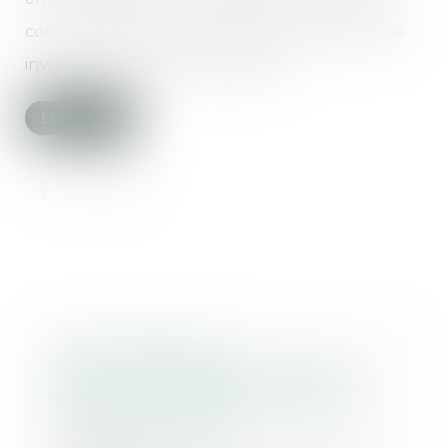
comme celle d'un lien causal avec le dommage
invoqué incombe au demandeur...
Lire la suite
Onze laboratoires
pharmaceutiques lourdement
punis : une sanction nationale,
un enjeu européen
17/10/2024