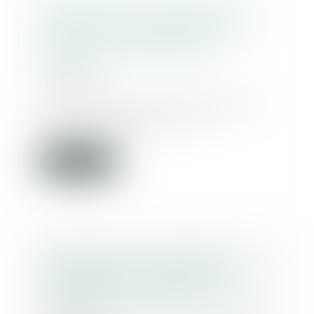
Responsabilité de la société
productrice de médicaments, en
présence d’une exposition in
utero à un œstrogène de
synthèse
02/11/2023
Dans une décision du 18 octobre
2023, la Cour de cassation
s’intéresse au cas...
Lire la suite
Prescription de la demande
d’appareillage supplémentaire si
consolidation et absence
d’aggravation de l’état de santé