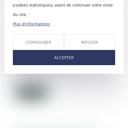
(cookies statistiques), avant de continuer votre visite
du site.
Plus d'informations
Responsabilité du fait des
produits défectueux : la victime
peut agir à l’encontre du
CONFIGURER
REFUSER
producteur au sens de l’article
1240 du Code civil
ACCEPTER
30/11/2023
Par un arrêt du 15 novembre
2023, la Cour de cassation affirme
que la victime...
Lire la suite