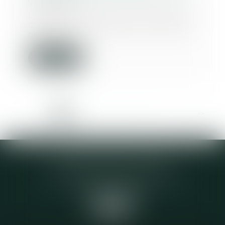
06/07/2023
L’alinéa premier de l’article 2226
du Code civil pose pour principe
que l’act...
Lire la suite
<<
<
1
2
3
4
5
6
7
...
>
>>
Elodie CHOMETTE Avocat
95 Place de l’Europe, 2ème étage
73200 ALBERTVILLE