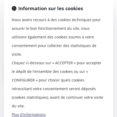
Information sur les cookies
Nous avons recours à des cookies techniques pour
Accident vélo-voiture : qui est
assurer le bon fonctionnement du site, nous
responsable et quelle
indemnisation ?
utilisons également des cookies soumis à votre
15/07/2025
consentement pour collecter des statistiques de
Que vous utilisiez
visite.
quotidiennement le vélo pour
aller au travail ou le week-e...
Cliquez ci-dessous sur « ACCEPTER » pour accepter
le dépôt de l'ensemble des cookies ou sur «
Lire la suite
CONFIGURER » pour choisir quels cookies
nécessitant votre consentement seront déposés
(cookies statistiques), avant de continuer votre visite
Excès de vitesse : la mention de
du site.
la route et de la commune est
Plus d'informations