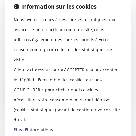
Information sur les cookies
Lire la suite
Nous avons recours à des cookies techniques pour
assurer le bon fonctionnement du site, nous
utilisons également des cookies soumis à votre
Responsabilité pénale de
consentement pour collecter des statistiques de
l’entreprise face au covid-19
visite.
16/04/2020
Cliquez ci-dessous sur « ACCEPTER » pour accepter
Dans un contexte de pandémie
de covid-19 et du dépôt de
le dépôt de l'ensemble des cookies ou sur «
plusieurs plaintes po...
CONFIGURER » pour choisir quels cookies
Lire la suite
nécessitant votre consentement seront déposés
(cookies statistiques), avant de continuer votre visite
du site.
Plus d'informations