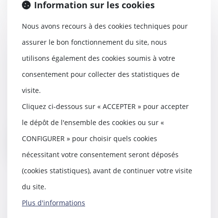
Information sur les cookies
Nous avons recours à des cookies techniques pour
assurer le bon fonctionnement du site, nous
Réagir face à un salarié en
utilisons également des cookies soumis à votre
détresse liée à l’alcool ou la
consentement pour collecter des statistiques de
drogue
visite.
06/08/2024
Être attentif aux signaux
Cliquez ci-dessous sur « ACCEPTER » pour accepter
Symptômes d’une crise :
le dépôt de l'ensemble des cookies ou sur «
efficacité diminuée, conce...
CONFIGURER » pour choisir quels cookies
Lire la suite
nécessitant votre consentement seront déposés
(cookies statistiques), avant de continuer votre visite
du site.
Plus d'informations
Quels sont les affichages