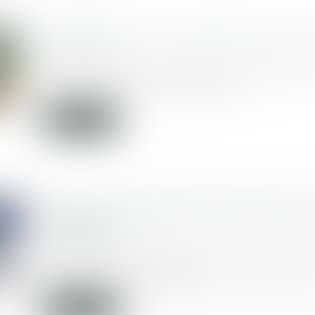
L'INRS alerte sur les risques liés aux 
07/10/2024
Selon une étude réalisée par l'INRS à p
statistiques des accidents du...
Lire la suite
Réparation du préjudice d’exposition e
d’exposition
17/09/2024
La Cour de cassation est venue apport
dernier de nouvelles p...
Lire la suite