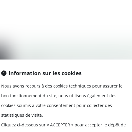
Comment gérer en paie le bulletin de p
victime d’un accident du travail en 20
29/10/2024
Notre fiche pratique vous propose le t
Information sur les cookies
d’un salarié en arrêt...
Nous avons recours à des cookies techniques pour assurer le
Lire la suite
bon fonctionnement du site, nous utilisons également des
cookies soumis à votre consentement pour collecter des
statistiques de visite.
Cliquez ci-dessous sur « ACCEPTER » pour accepter le dépôt de
Indemnité de préavis et licenciement 