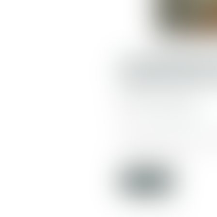
LA PRÉVENT
FROID SUR 
Publié le :
04/11/2024
Source :
www.legisocial.fr
Le grand froid est un épi
moins deux jours...
Lire la suite