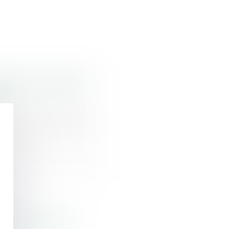
aie d’un salarié
24 ?
raitement en paie
pour inaptitude