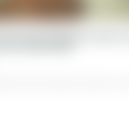
ION DES RISQUES LIÉS A
LES CHANTIERS
sode de temps froid caractérisé par sa persistance, son in