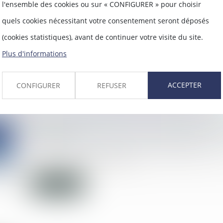
consécutif à un arrêt de travail
l'ensemble des cookies ou sur « CONFIGURER » pour choisir
22/10/2024
quels cookies nécessitant votre consentement seront déposés
Une salariée, licenciée par La Poste p
(cookies statistiques), avant de continuer votre visite du site.
consécutive à une ma...
Plus d'informations
Lire la suite
ACCEPTER
CONFIGURER
REFUSER
Risques professionnels : anticipez les v
15/10/2024
Pour limiter les risques d’accidents au t
froid, les employeurs...
Lire la suite