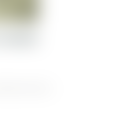
U GRAND
tensité et qui dure au