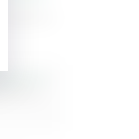
our inaptitude non
agues de froid !
ravail liés au