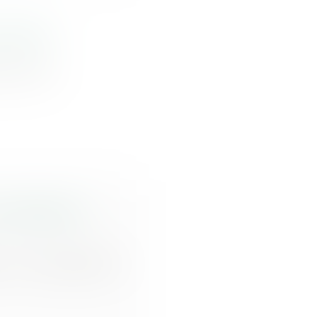
machines
artir de
t attestation
er le 4 septembre