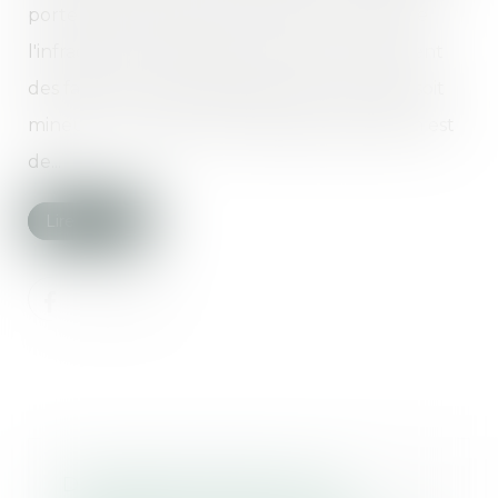
porter plainte varient en fonction du type de
l'infraction et de l'âge de la victime au moment
des faits. Dans le cas général, que la victime soit
mineure ou majeure, le délai de prescription est
de...
Lire la suite
Des députés déposent un