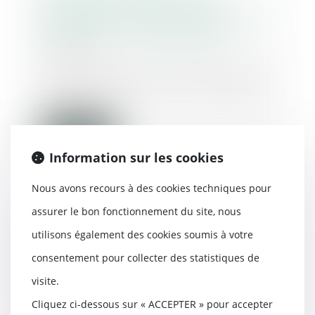
amendement pour rendre
rétroactifs les délits d'agressions
sexuelles - Le Lab Europe 1
13/01/2017
C’est une réforme importante de
la justice pénale que l’Assemblée
s’apprête à...
Lire la suite
Information sur les cookies
Nous avons recours à des cookies techniques pour
assurer le bon fonctionnement du site, nous
Dans quels cas les troubles
utilisons également des cookies soumis à votre
psychiques entraînent-ils
l'irresponsabilité pénale ? - Le
consentement pour collecter des statistiques de
figaro
visite.
05/01/2017
Cliquez ci-dessous sur « ACCEPTER » pour accepter
Les experts tentent de définir si