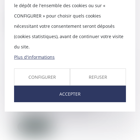
le discernement du meurtrier
le dépôt de l'ensemble des cookies ou sur «
présumé de la...
CONFIGURER » pour choisir quels cookies
Lire la suite
nécessitant votre consentement seront déposés
(cookies statistiques), avant de continuer votre visite
du site.
Plus d'informations
Première comparution et
prolongation de garde à vue :
CONFIGURER
REFUSER
une procédure exigeante - La
Gazette du Palais
08/12/2016
ACCEPTER
L'ordonnance du juge des
libertés et de la détention
autorisant, à la requête...
Lire la suite