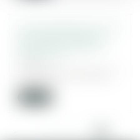
Droit de représentation du gardé
à vue malgré l’absence de
notification de la désignation
d’un avocat par sa mère - Le
Monde du Droit
14/11/2016
La désignation d'un avocat par la
mère du gardé à vue doit être
notifié à cel...
Lire la suite
<<
<
...
44
45
46
47
48
49
50
>
>>