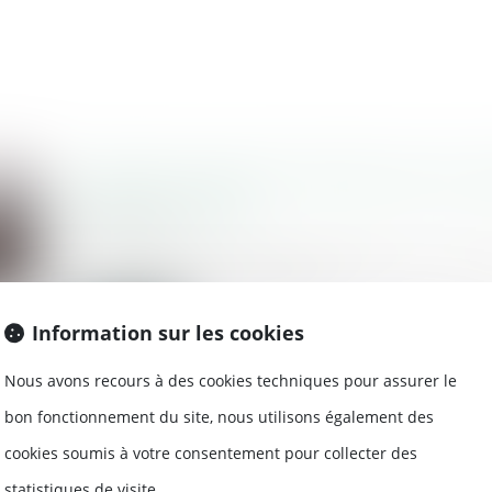
Comment la justice travaille avec les 
sources ouvertes
28/07/2022
Des magistrats et des enquêteurs s’em
leur manière, des reche...
Information sur les cookies
Lire la suite
Nous avons recours à des cookies techniques pour assurer le
bon fonctionnement du site, nous utilisons également des
cookies soumis à votre consentement pour collecter des
Réquisition de données informatiques 
statistiques de visite.