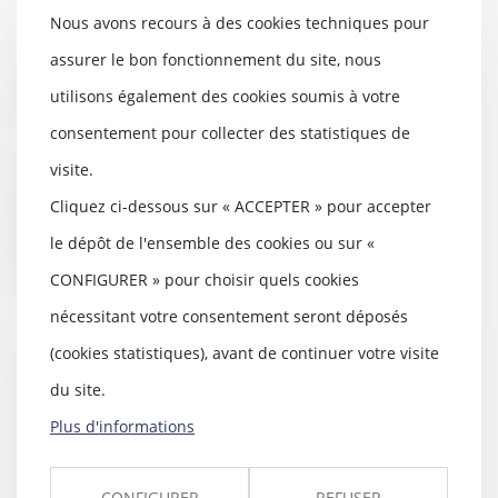
Nous avons recours à des cookies techniques pour
QPC concernant la réhabilitation
assurer le bon fonctionnement du site, nous
d'un condamné à mort
utilisons également des cookies soumis à votre
02/01/2020
consentement pour collecter des statistiques de
La Cour de cassation a renvoyé
une QPC au Conseil
visite.
constitutionnel estimant qu...
Cliquez ci-dessous sur « ACCEPTER » pour accepter
Lire la suite
le dépôt de l'ensemble des cookies ou sur «
CONFIGURER » pour choisir quels cookies
nécessitant votre consentement seront déposés
(cookies statistiques), avant de continuer votre visite
L’Europe recale le projet de loi
du site.
sur les discours haineux sur
Internet
Plus d'informations
26/12/2019
Le projet de loi Avia, visant à
CONFIGURER
REFUSER