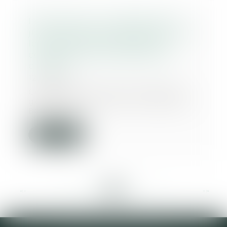
Féminicides : un rapport de la
justice reconnaît des failles dans
le traitement des violences
conjugales qui précèdent les
crimes
12/12/2019
Ce rapport confié à l'Inspection
générale de la justice a examiné
88 dossiers...
Lire la suite
<<
<
...
35
36
37
38
39
40
41
...
>
>>