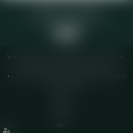
Elodie CHOMETTE Avocat
95 Place de l’Europe, 2ème étage
73200 ALBERTVILLE
Accueil
Cabinet
Équipe
Compétences
Annonces immobilières
Liens utiles
Honoraires
Actualités
Contactez-nous
Politique de cookies
Politique de confidentialité
Mentions légales
Plan du site
Articles
Septeo
Digital &
Services ©
2022