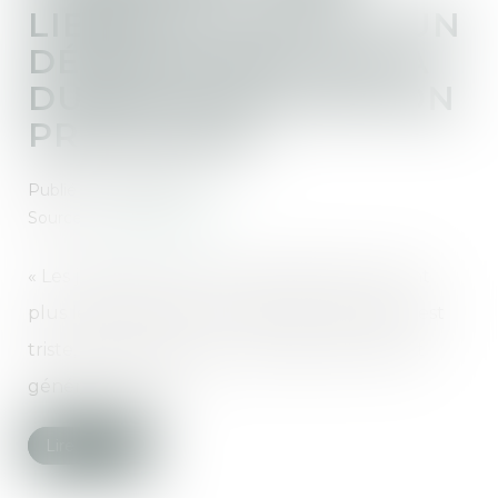
LIBÉRÉ AU MOTIF D'UN
DÉPASSEMENT DE LA
DURÉE DE DÉTENTION
PROVISOIRE
Publié le :
30/01/2020
Source :
www.lemonde.fr
« Les juridictions sont surchargées, elles n’ont
plus les moyens de fonctionner, c’est ainsi, c’est
triste, mais c’est le cas », avait déclaré l’avocat
général mercredi...
Lire la suite