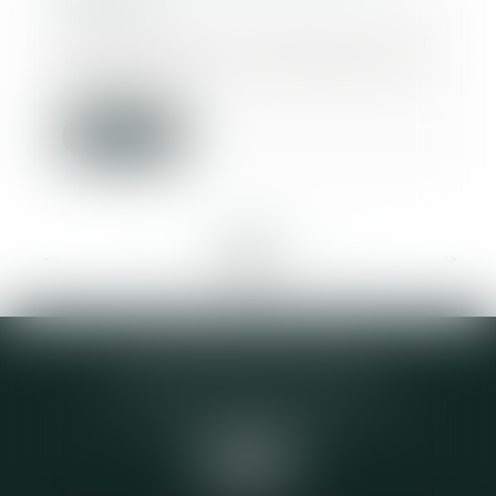
25/08/2021
Souvent décrié, l’achat d’un droit
de séjour dans une résidence de
vacances c...
Lire la suite
<<
<
...
24
25
26
27
28
29
30
...
>
>>
Elodie CHOMETTE Avocat
95 Place de l’Europe, 2ème étage
73200 ALBERTVILLE