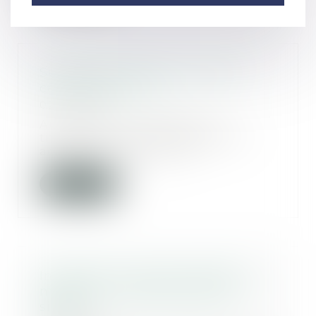
Succession et PEA, comment
cela se passe-t-il ?
02/09/2021
Au moment du décès d'un
titulaire d'un plan épargne en
actions, le compte est...
Lire la suite
Immobilier à temps partagé : la
méfiance s'impose avant de
signer