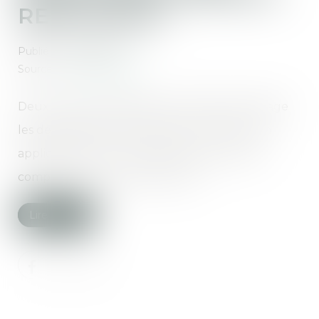
RENFORCÉS
Publié le :
24/09/2021
Source :
www.info-legs.fr
Deux mesures, destinées à protéger davantage
les descendants d’un défunt, vont entrer en
application pour les successions ouvertes à
compter du 1er novembre 2021...
Lire la suite