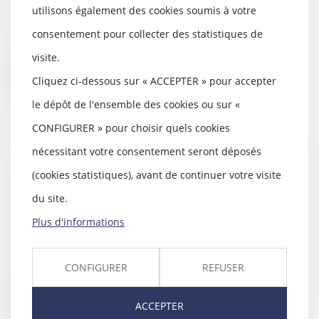
utilisons également des cookies soumis à votre
La sculpture « Le Baiser » de
Constantin Brancusi et son socle
consentement pour collecter des statistiques de
formant avec u...
visite.
Lire la suite
Cliquez ci-dessous sur « ACCEPTER » pour accepter
le dépôt de l'ensemble des cookies ou sur «
CONFIGURER » pour choisir quels cookies
nécessitant votre consentement seront déposés
Ce qu’il en coûte au demandeur
(cookies statistiques), avant de continuer votre visite
à l’action de ne pas appeler tous
du site.
les indivisaires en 1e instance
08/09/2021
Plus d'informations
L'action introduite contre un
seul indivisaire est recevable mais
la décision...
CONFIGURER
REFUSER
Lire la suite
ACCEPTER