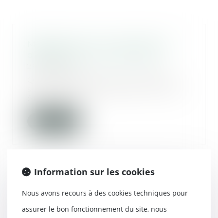
Mariage, pacs, union libre: les
différences en cas de décès
29/09/2021
Quel héritage pour le conjoint
survivant et les enfants? Si vous
êtes marié,...
Lire la suite
Information sur les cookies
Une sculpture scellée sur une
Nous avons recours à des cookies techniques pour
tombe est un monument
funéraire indivisible
assurer le bon fonctionnement du site, nous
16/09/2021