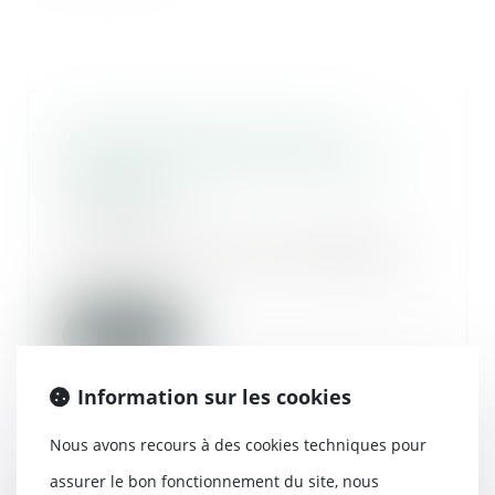
Prescription de l’action en
restitution après annulation du
testament
17/08/2022
Les ayants droit d’un légataire
universel, institué par testament
olographe,...
Lire la suite
Information sur les cookies
Nous avons recours à des cookies techniques pour
L’imputation en assiette des legs
assurer le bon fonctionnement du site, nous