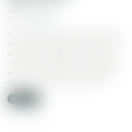
Publié le :
13/07/2022
Source :
www.aurep.com
En l’absence d’indivision successorale, du fait de
l’institution d’un légataire universel en présence
de deux héritiers réservataires, l’indemnité de
réduction se calcule d'après la valeur des biens
donnés ou légués à l'époque de sa liquidation
(Cass. 1ère civ., 22 juin 2022, n° 21-10.570)
Lire la suite