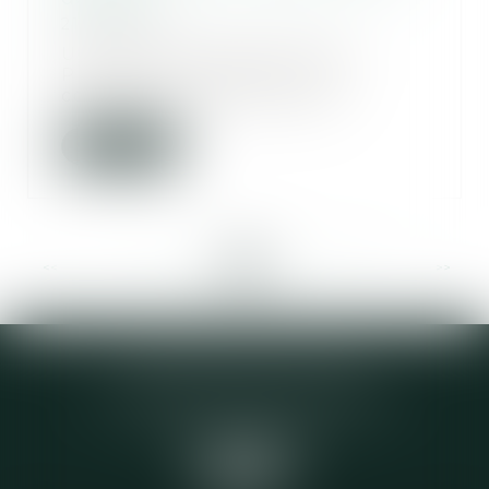
21/07/2022
Une SCPI (Société Civile de
Placement Immobilier) est
composée majoritairemen...
Lire la suite
<<
<
...
17
18
19
20
21
22
23
...
>
>>
Elodie CHOMETTE Avocat
95 Place de l’Europe, 2ème étage
73200 ALBERTVILLE