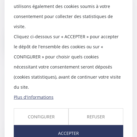
en usufruit
utilisons également des cookies soumis à votre
11/08/2022
consentement pour collecter des statistiques de
La Cour de cassation confirme
que le legs d’un usufruit
visite.
s’impute en assiette....
Cliquez ci-dessous sur « ACCEPTER » pour accepter
Lire la suite
le dépôt de l'ensemble des cookies ou sur «
CONFIGURER » pour choisir quels cookies
nécessitant votre consentement seront déposés
(cookies statistiques), avant de continuer votre visite
Annulation du testament
du site.
olographe : conséquence sur le
délais d'action en restitution
Plus d'informations
03/08/2022
En matière d’actions personnelles
CONFIGURER
REFUSER
ou immobilières, l’article 2224 du
Code civ...
ACCEPTER