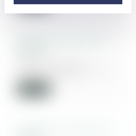
Lire la suite
Succession et annulation d’un
testament
28/07/2022
L’action en restitution
consécutive à l'annulation d'un
testament se prescrit...
Lire la suite
Démembrement viager de parts
de SCPI