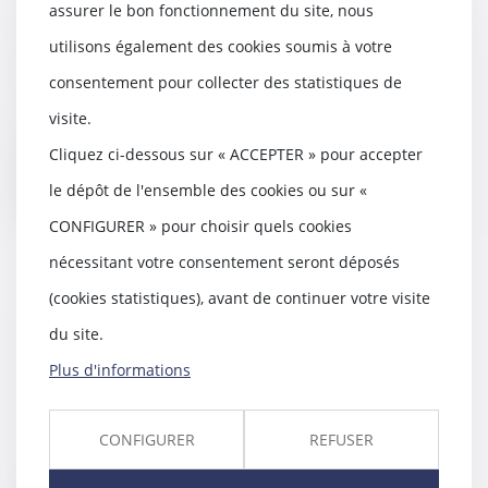
vendre une maison dont on a
assurer le bon fonctionnement du site, nous
hérité
utilisons également des cookies soumis à votre
17/06/2021
consentement pour collecter des statistiques de
Une mère avait légué une maison
à son époux en précisant qu'elle
visite.
devrait être...
Cliquez ci-dessous sur « ACCEPTER » pour accepter
Lire la suite
le dépôt de l'ensemble des cookies ou sur «
CONFIGURER » pour choisir quels cookies
nécessitant votre consentement seront déposés
(cookies statistiques), avant de continuer votre visite
Déductibilité limitée pour la
du site.
pension alimentaire versée à un
enfant majeur
Plus d'informations
09/06/2021
La pension alimentaire versée
CONFIGURER
REFUSER
pour l'entretien et l'éducation
d'un enfant maj...