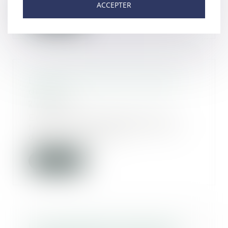
ACCEPTER
Lire la suite
Le testament peut limiter des
droits
27/05/2021
En vendant la maison que sa
femme lui avait léguée et qu'il
devait lui-même l...
Lire la suite
La clause pénale insérée dans