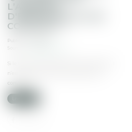
L’ABSENCE
D'ENFANT(S) OU DE
CONJOINT ?
Publié le :
02/06/2021
Source :
www.ledauphine.com
Si le Code civil répond bien à cette question, il
n’est pas certain que cette réponse vous
convienne...
Lire la suite