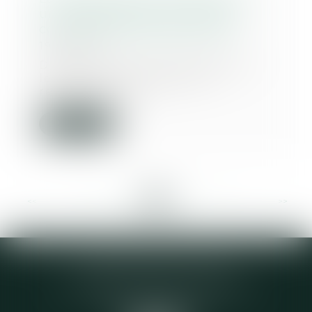
une libéralité est soumise au
contrôle de proportionnalité
19/05/2021
Dès lors qu'ils y ont été invités,
les juges du fond doivent
rechercher si le...
Lire la suite
<<
<
...
26
27
28
29
30
31
32
...
>
>>
Elodie CHOMETTE Avocat
95 Place de l’Europe, 2ème étage
73200 ALBERTVILLE