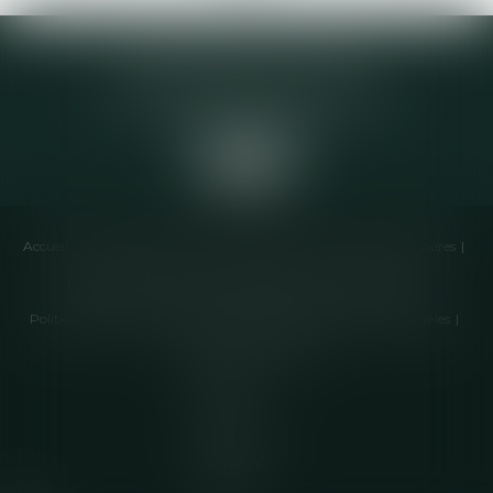
Elodie CHOMETTE Avocat
95 Place de l’Europe, 2ème étage
73200 ALBERTVILLE
Accueil
Cabinet
Équipe
Compétences
Annonces immobilières
Liens utiles
Honoraires
Actualités
Contactez-nous
Politique de cookies
Politique de confidentialité
Mentions légales
Plan du site
Articles
Septeo
Digital &
Services ©