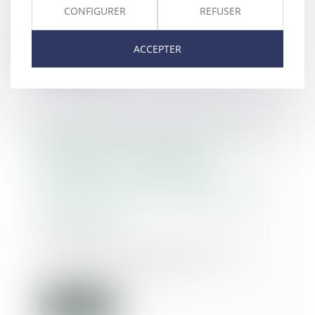
résiliation intent...
CONFIGURER
REFUSER
Lire la suite
ACCEPTER
Substitution dans le paiement
des dettes sociales peut
constituer un avantage
constitutif d’une donation
indirecte à ce titre rapportable à
la succession
01/07/2020
Une mère s’était associée à son
fils cadet au sein de deux
sociétés. Elle ava...
Lire la suite