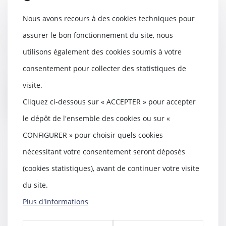
Déclaration de succession :
Nous avons recours à des cookies techniques pour
l’administration fiscale fait
preuve de mansuétude
assurer le bon fonctionnement du site, nous
16/07/2020
utilisons également des cookies soumis à votre
Lors du décès d’un proche, les
héritiers doivent établir une
consentement pour collecter des statistiques de
déclaration de s...
visite.
Lire la suite
Cliquez ci-dessous sur « ACCEPTER » pour accepter
le dépôt de l'ensemble des cookies ou sur «
CONFIGURER » pour choisir quels cookies
nécessitant votre consentement seront déposés
Recevabilité de l’action en
(cookies statistiques), avant de continuer votre visite
résiliation poursuivie par un seul
du site.
co-héritier du bailleur décédé
08/07/2020
Plus d'informations
Le co-héritier est recevable à
poursuivre seul l’action en