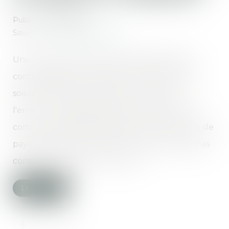
Publié le :
10/06/2020
Source :
www.boursorama.com
Une nouvelle loi institutionnalise le droit des
contribuables à se tromper, à condition qu'ils
soient de bonne foi. Attention, ce «droit à
l'erreur» ne s'applique pas à toutes les fautes
commises. Oublier de déclarer ses revenus ou de
payer ses impôts à temps n'est, par exemple, pas
considéré comme une «erreur»...
Lire la suite