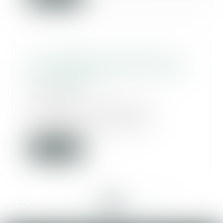
Un mandataire successoral ne
peut être désigné pour consentir
à un partage
24/06/2020
Le partage mettant fin à
l’indivision, un mandataire
successoral ne peut pas...
Lire la suite
<<
<
...
33
34
35
36
37
38
39
...
>
>>