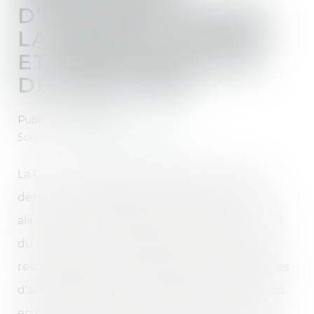
D’INFORMATION SUR
LA PRISE EN CHARGE
ET RESPONSABILITÉ
DU PRATICIEN
Publié le :
07/11/2024
Source :
www.lemag-juridique.com
La Cour de cassation a rappelé le 16 octobre
dernier qu’en application des articles L 1142-1, I,
alinéa 1er, du Code de la santé publique et 1353
du Code civil, les professionnels de santé sont
responsables des conséquences dommageables
d'actes de prévention, de diagnostic ou de soins
en cas de faute et que la preuve d'une faute