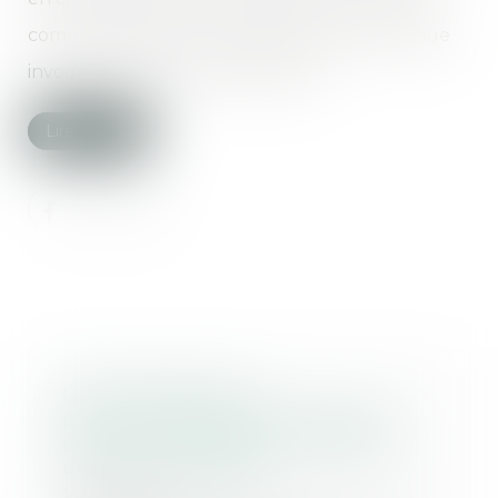
comme celle d'un lien causal avec le dommage
invoqué incombe au demandeur...
Lire la suite
Onze laboratoires
pharmaceutiques lourdement
punis : une sanction nationale,
un enjeu européen
17/10/2024