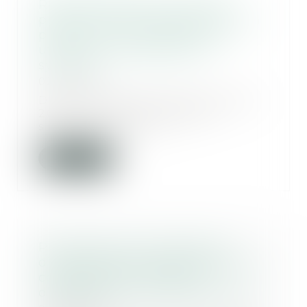
Responsabilité de la société
productrice de médicaments, en
présence d’une exposition in
utero à un œstrogène de
synthèse
02/11/2023
Dans une décision du 18 octobre
2023, la Cour de cassation
s’intéresse au cas...
Lire la suite
Prescription de la demande
d’appareillage supplémentaire si
consolidation et absence
d’aggravation de l’état de santé