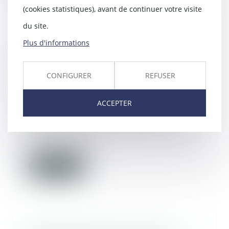
(cookies statistiques), avant de continuer votre visite
du site.
Plus d'informations
Responsabilité du fait des
produits défectueux : la victime
peut agir à l’encontre du
CONFIGURER
REFUSER
producteur au sens de l’article
1240 du Code civil
ACCEPTER
30/11/2023
Par un arrêt du 15 novembre
2023, la Cour de cassation affirme
que la victime...
Lire la suite