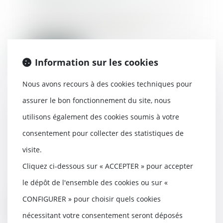
Le 24 septembre 2024, l’Agence
Nationale de Sécurité du
Médicament (ANSM) a i...
Lire la suite
Information sur les cookies
Nous avons recours à des cookies techniques pour
assurer le bon fonctionnement du site, nous
utilisons également des cookies soumis à votre
Focus sur la transmission de la
décision d’admission en soins
consentement pour collecter des statistiques de
psychiatriques
visite.
23/05/2024
Cliquez ci-dessous sur « ACCEPTER » pour accepter
Conformément à l’article L.3212-5
I du Code de la santé publique,
le dépôt de l'ensemble des cookies ou sur «
le directeu...
CONFIGURER » pour choisir quels cookies
Lire la suite
nécessitant votre consentement seront déposés