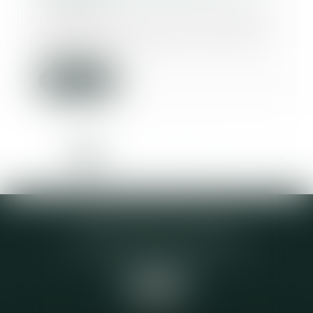
06/07/2023
L’alinéa premier de l’article 2226
du Code civil pose pour principe
que l’act...
Lire la suite
<<
<
1
2
3
4
5
6
7
...
>
>>
Elodie CHOMETTE Avocat
95 Place de l’Europe, 2ème étage
73200 ALBERTVILLE