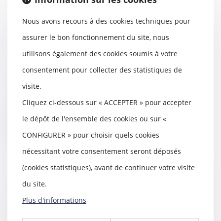
Nous avons recours à des cookies techniques pour
Le mandat d’arrêt visant Bachar
assurer le bon fonctionnement du site, nous
al-Assad annulé par la Cour de
utilisons également des cookies soumis à votre
cassation
consentement pour collecter des statistiques de
04/08/2025
Vendredi 25 juillet, l’Assemblée
visite.
plénière de la Cour de cassation a
Cliquez ci-dessous sur « ACCEPTER » pour accepter
prononcé...
le dépôt de l'ensemble des cookies ou sur «
Lire la suite
CONFIGURER » pour choisir quels cookies
nécessitant votre consentement seront déposés
(cookies statistiques), avant de continuer votre visite
du site.
Les détenus ne voteront plus par
correspondance aux élections
Plus d'informations
municipales et législatives