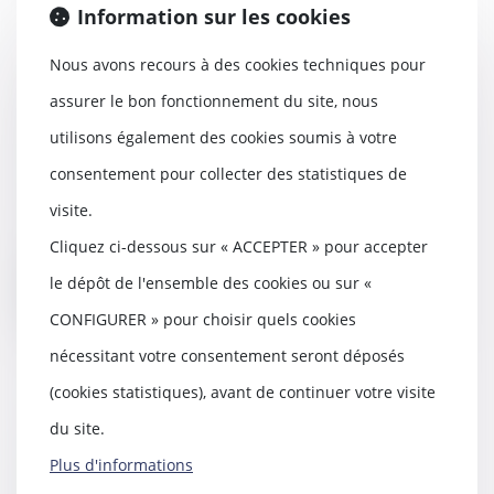
Information sur les cookies
Nous avons recours à des cookies techniques pour
Recherche de paternité
assurer le bon fonctionnement du site, nous
internationale : cassation de
utilisons également des cookies soumis à votre
l’arrêt appliquant la loi de Floride
03/06/2026
consentement pour collecter des statistiques de
Une femme de nationalité
visite.
américaine et biélorusse a donné
naissance à un enfa...
Cliquez ci-dessous sur « ACCEPTER » pour accepter
le dépôt de l'ensemble des cookies ou sur «
Lire la suite
CONFIGURER » pour choisir quels cookies
nécessitant votre consentement seront déposés
(cookies statistiques), avant de continuer votre visite
du site.
Contestation de paternité : les
juges ne peuvent pas relever
Plus d'informations
d’office le moyen tiré de la