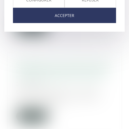
Violentes à l’égard des enfants,
les institutions publiques
françaises ? C’es...
ACCEPTER
Lire la suite
Séparation d'un couple de même
sexe, quelle place pour celui qui
n'est pas le parent de l'enfant ?
29/10/2019
En cas de séparation, le beau-
parent peut se voir refuser le
droit de mainten...
Lire la suite