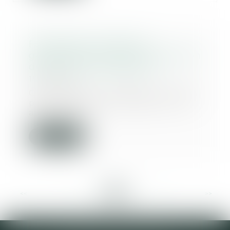
Fondements juridiques
garantissant le droit à l'éducation
des mineurs handicapés
15/10/2019
Olivia Sarton, Association Juristes
pour l'enfance Un enfant ou un
adolescent...
Lire la suite
<<
<
...
11
12
13
14
15
16
17
...
>
>>