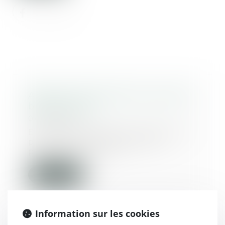
Adoption de l'enfant du conjoint :
bilan en 2018
04/03/2020
En 2018, les juges ont statué sur
près de 10 000 requêtes en
prononçant l’ado...
Lire la suite
Information sur les cookies