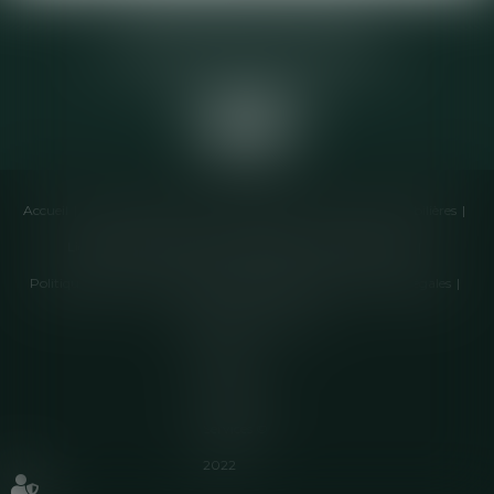
Elodie CHOMETTE Avocat
95 Place de l’Europe, 2ème étage
73200 ALBERTVILLE
Accueil
Cabinet
Équipe
Compétences
Annonces immobilières
Liens utiles
Honoraires
Actualités
Contactez-nous
Politique de cookies
Politique de confidentialité
Mentions légales
Plan du site
Articles
Septeo
Digital &
Services ©
2022