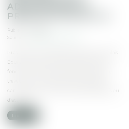
ADOPTION DE LA
PROPOSITION DE LOI
Publié le :
11/03/2020
Source :
www.assemblee-nationale.fr
Presentation de l'Assemblee nationale, du palais
Bourbon, de ses membres (deputes), de son
fonctionnement et de son actualite : agenda,
travaux en cours (amendements, rapports,
commissions, lois), textes et dossiers (legislatifs ou
d'actualite)...
Lire la suite