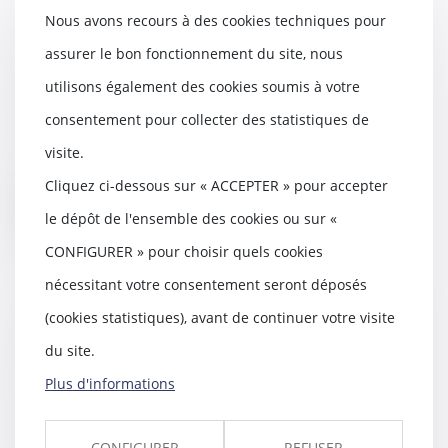
Nous avons recours à des cookies techniques pour
Déclaration de naissance au lieu
de résidence des parents :
assurer le bon fonctionnement du site, nous
adoption au Sénat
utilisons également des cookies soumis à votre
29/01/2020
consentement pour collecter des statistiques de
Une proposition de loi relative à
la déclaration de naissance
visite.
auprès de l’off...
Cliquez ci-dessous sur « ACCEPTER » pour accepter
Lire la suite
le dépôt de l'ensemble des cookies ou sur «
CONFIGURER » pour choisir quels cookies
nécessitant votre consentement seront déposés
(cookies statistiques), avant de continuer votre visite
D'après un rapport du Défenseur
du site.
des droits il existe un décalage
entre les droits proclamés des
Plus d'informations
enfants et leurs droits réels
27/11/2019
CONFIGURER
REFUSER