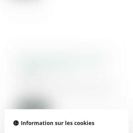
Passoires thermiques : vers un
assouplissement des règles de
location en France ?
19/05/2026
Depuis plusieurs années, la lutte
contre les logements énergivores
s’est impo...
Lire la suite
Information sur les cookies