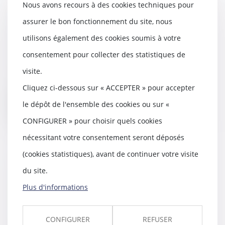
Nous avons recours à des cookies techniques pour
assurer le bon fonctionnement du site, nous
Étiquette énergétique -Calcul du
DPE : ce qui va changer
utilisons également des cookies soumis à votre
17/09/2025
consentement pour collecter des statistiques de
À partir du 1er janvier 2026, le
visite.
coefficient de conversion de
l’électricité f...
Cliquez ci-dessous sur « ACCEPTER » pour accepter
le dépôt de l'ensemble des cookies ou sur «
Lire la suite
CONFIGURER » pour choisir quels cookies
nécessitant votre consentement seront déposés
(cookies statistiques), avant de continuer votre visite
DPE : la lutte contre la fraude aux
du site.
diagnostics de performance
Plus d'informations
énergétique se renforce
19/08/2025
Encore du changement pour les
CONFIGURER
REFUSER