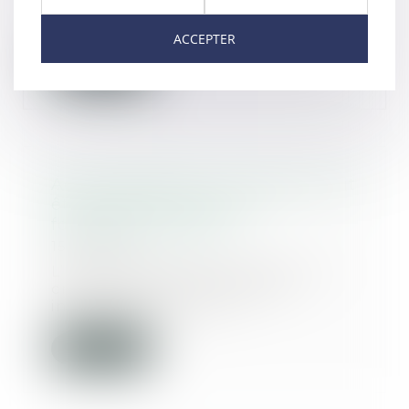
entreprises en charge de la
réalisation des dia...
ACCEPTER
Lire la suite
Action paulienne : la créance doit
être certaine, mais pas
forcément chiffrée
15/07/2025
L’action paulienne permet à un
créancier de faire déclarer
inopposable un act...
Lire la suite