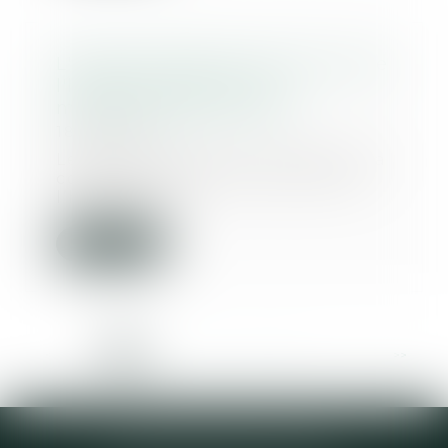
L'exécutif renforce la lutte contre
l'habitat indigne et les
marchands de sommeil
18/06/2025
Le gouvernement va renforcer la
coordination de la lutte contre
l’habitat ind...
Lire la suite
<<
<
1
2
3
4
5
6
7
...
>
>>
Elodie CHOMETTE Avocat