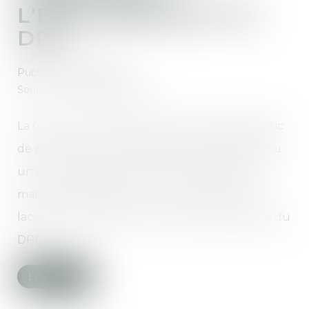
L'ENCADREMENT DU
DPE
Publié le :
08/07/2025
Source :
www.actu-juridique.fr
La Cour des comptes confirme que le diagnostic
de performance énergétique (DPE) est devenu
un outil central pour orienter les décisions en
matière d’immobilier et met en lumière les
lacunes qui demeurent en matière de fiabilité du
DPE...
Lire la suite