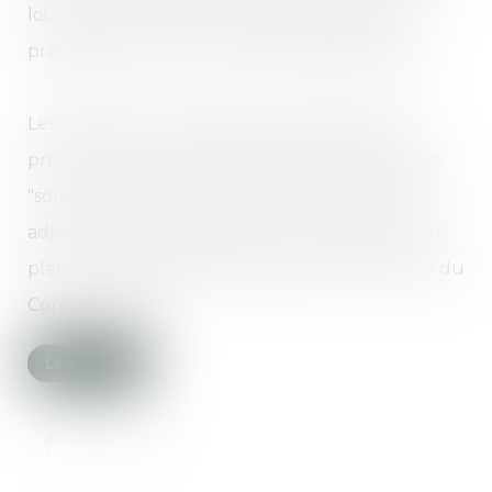
loi, a indiqué jeudi la mairie de la capitale en
présentant un plan contre l'habitat insalubre.
Les infractions aux règlements sanitaires, qui
prévoient une amende maximale de 450 euros,
"sont trop faibles", a indiqué à l'AFP Ian Brossat,
adjoint chargé du logement, en présentant un
plan qui sera discuté la semaine prochaine lors du
Conseil de Paris...
Lire la suite