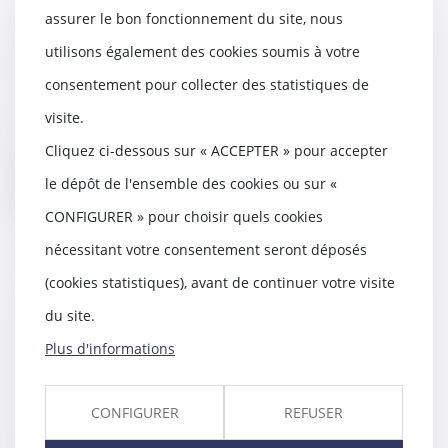
assurer le bon fonctionnement du site, nous
Une indemnisation des victimes
sans précédent
utilisons également des cookies soumis à votre
26/11/2015
consentement pour collecter des statistiques de
Le fonds consacré aux victimes
visite.
d'attentats devra traiter autant
de dossiers q...
Cliquez ci-dessous sur « ACCEPTER » pour accepter
le dépôt de l'ensemble des cookies ou sur «
Lire la suite
CONFIGURER » pour choisir quels cookies
nécessitant votre consentement seront déposés
(cookies statistiques), avant de continuer votre visite
Professionnels de santé :
du site.
procédure de signalement de
Plus d'informations
maltraitance
10/11/2015
Renforcement de la procédure
CONFIGURER
REFUSER
de signalement avec une
extension à l'ensemble d...