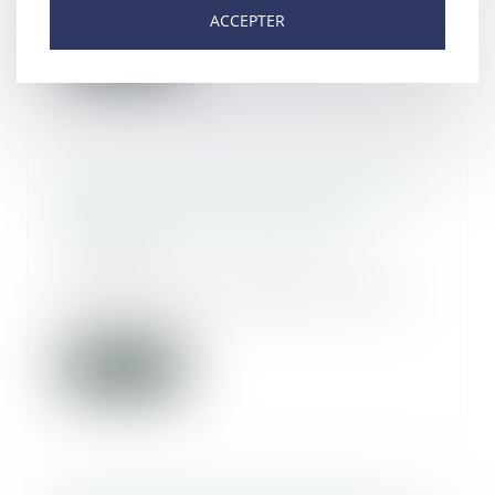
ACCEPTER
Lire la suite
Hôpital : le plaintes médicales en
augmentation #préjudice
04/11/2015
Quels sont les risques liés aux
soins dans les établissements de
santé. C'est...
Lire la suite