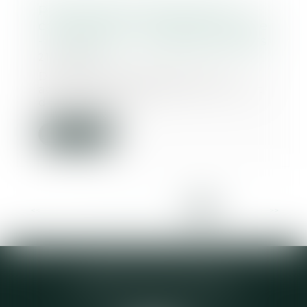
Responsabilité décennale du
constructeur : une garantie solide
- Localtis.info - Caisse des Dépôts
21/10/2015
De récents arrêts de la cour
administrative d'appel de Lyon et
du Conseil d'E...
Lire la suite
<<
<
...
5
6
7
8
9
10
11
>
>>
Elodie CHOMETTE Avocat
95 Place de l’Europe, 2ème étage