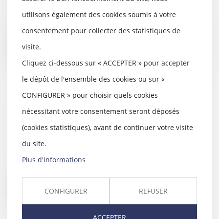
La Conférence de La Haye se
utilisons également des cookies soumis à votre
tiendra du 6 au 9 février
prochain. Le groupe d’e...
consentement pour collecter des statistiques de
visite.
Lire la suite
Cliquez ci-dessous sur « ACCEPTER » pour accepter
le dépôt de l'ensemble des cookies ou sur «
CONFIGURER » pour choisir quels cookies
L'imposition l'année du divorce
nécessitant votre consentement seront déposés
ou de la rupture - LégiFiscal
(cookies statistiques), avant de continuer votre visite
09/10/2017
du site.
L'imposition commune des
couples mariés ou pacsés cesse
Plus d'informations
l'année du divorce ou...
Lire la suite
CONFIGURER
REFUSER
ACCEPTER