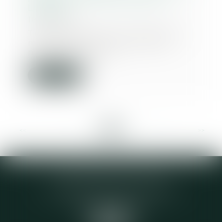
Lefebvre
18/05/2017
Trois enfants nés au Ghana sont
mentionnés, sur leur acte de
naissance ghanée...
Lire la suite
<<
<
...
4
5
6
7
8
9
10
...
>
>>
Elodie CHOMETTE Avocat
95 Place de l’Europe, 2ème étage
73200 ALBERTVILLE