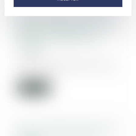
Majeurs protégés : le certificat
médical circonstancié peut être
établi à partir de pièces
médicales - Éditions Francis
Lefebvre
30/05/2017
La demande de placement d’un
majeur sous tutelle qui refuse de
se faire exami...
Lire la suite
Etat civil d’enfants nés de mères
porteuses ? Éditions Francis