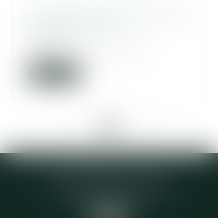
Indice national du bâtiment tous
corps d'état (BT 01)
03/06/2021
Base 100 en janvier 2010...
Lire la suite
<<
<
...
22
23
24
25
26
27
28
...
>
>>
Elodie CHOMETTE Avocat
95 Place de l’Europe, 2ème étage
73200 ALBERTVILLE