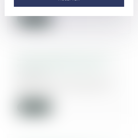
de la date d’...
Lire la suite
La notion de bonne foi au sens
de l’article 555 du code civil
10/06/2021
La bonne foi au sens de l’article
555 du code civil s’entend par
référence à...
Lire la suite