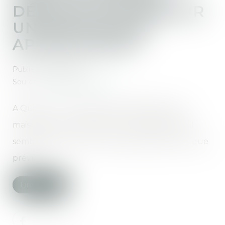
DÉMOLIR PAR ERREUR
UN MUR DE SON
APPARTEMENT
Publié le :
27/05/2021
Source :
www.lavieimmo.com
A Quimper, une pelleteuse démolissait une
maison en ruine collée à un immeuble. Mais il
semblerait que le mur mitoyen était plus fin que
prévu...
Lire la suite