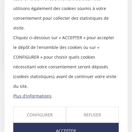
Construction : le délai de l’article
utilisons également des cookies soumis à votre
1792-4-3 du code civil est un
consentement pour collecter des statistiques de
délai de forclusion
24/06/2021
visite.
Le délai de dix ans pour agir
Cliquez ci-dessous sur « ACCEPTER » pour accepter
contre les constructeurs sur le
fondement de l’...
le dépôt de l'ensemble des cookies ou sur «
CONFIGURER » pour choisir quels cookies
Lire la suite
nécessitant votre consentement seront déposés
(cookies statistiques), avant de continuer votre visite
du site.
Plus d'informations
Action en paiement du solde des
travaux et point de départ du
délai de prescription
CONFIGURER
REFUSER
16/06/2021
L’action en paiement du solde
ACCEPTER
des travaux se prescrit à compter