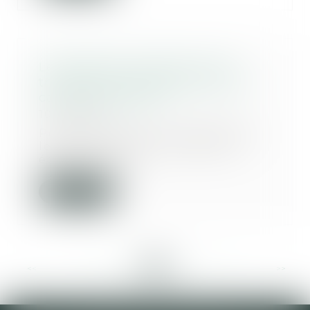
Le diagnostic amiante avant
travaux n’est obligatoire qu’en
cas de démolition
10/12/2020
Pour des travaux de rénovation,
le propriétaire d’un bâtiment
édifié en vertu...
Lire la suite
<<
<
...
26
27
28
29
30
31
32
...
>
>>