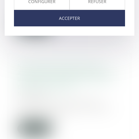
CONFIGURER
REFUSER
travaux de voirie, certains de vos
ouvrages doive...
ACCEPTER
Lire la suite
Non-conformité des travaux
achevés au permis de construire :
la délivrance conditionnelle du
permis modificatif
16/12/2020
Le titulaire d’un permis de
construire en cours de validité
bénéficie de la f...
Lire la suite