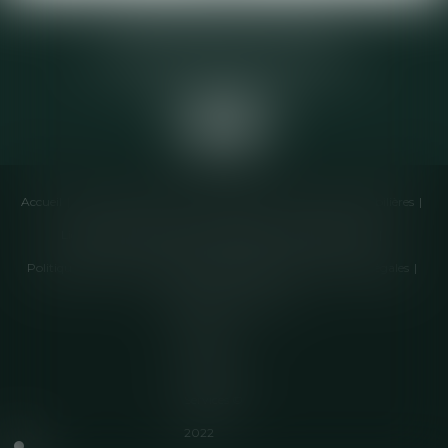
Elodie CHOMETTE Avocat
95 Place de l’Europe, 2ème étage
73200 ALBERTVILLE
Accueil
Cabinet
Équipe
Compétences
Annonces immobilières
Liens utiles
Honoraires
Actualités
Contactez-nous
Politique de cookies
Politique de confidentialité
Mentions légales
Plan du site
Articles
Septeo
Digital &
Services ©
2022