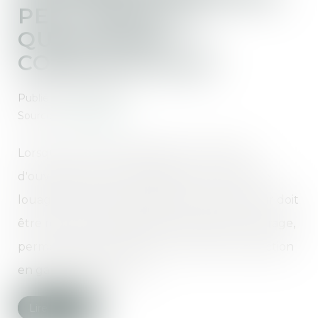
PEUT AVOIR LA
QUALITÉ DE
CONSTRUCTEUR
Publié le :
20/01/2021
Source :
www.weka.fr
Lorsque le contrat d'assistance à maîtrise
d'ouvrage revêt le caractère d'un contrat de
louage d'ouvrage, la qualité de constructeur doit
être reconnue à l'assistant de maîtrise d'ouvrage,
permettant d'exercer à son encontre une action
en garantie décennale...
Lire la suite