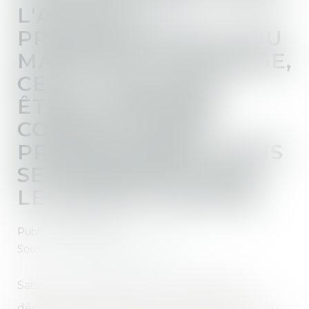
L'ACTIVITÉ
PROFESSIONNELLE DU
MAÎTRE DE L'OUVRAGE,
CELUI-CI NE PEUT
ÊTRE CONSIDÉRÉ
COMME UN NON
PROFESSIONNEL DANS
SES RAPPORTS AVEC
LE MAÎTRE D'ŒUVRE
Publié le :
21/06/2023
Source :
www.lemag-juridique.com
Saisie d’un litige relatif à la constatation de
désordres liés à des travaux de construction, où