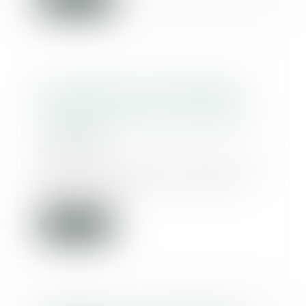
La notification d’un décompte
définitif vaut accord exprès et
non équivoque par le maître de
l’ouvrage
24/05/2023
Dans le cadre d’une construction
à forfait, un maître d’ouvrage
avait confié...
Lire la suite