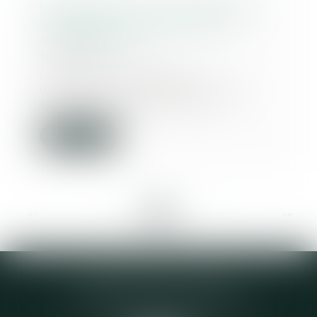
Se prémunir d'un refus de prêt
immobilier en cas de VEFA :
mode d'emploi
17/05/2023
La vente en état futur
d’achèvement (VEFA) est une
solution populaire pour ac...
Lire la suite
<<
<
...
9
10
11
12
13
14
15
...
>
>>
Elodie CHOMETTE Avocat
95 Place de l’Europe, 2ème étage