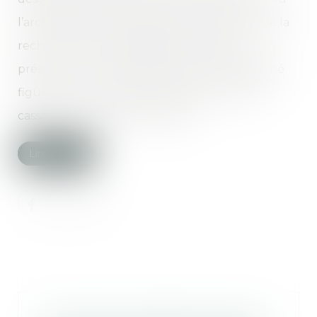
l’architecte du projet avait été écartée lors de la
recherche de responsabilité, du fait de la
présence d’une clause d'exclusion de solidarité
figurant au contrat d'architecte, la Cour de
cassation juge que si le contrat...
Lire la suite