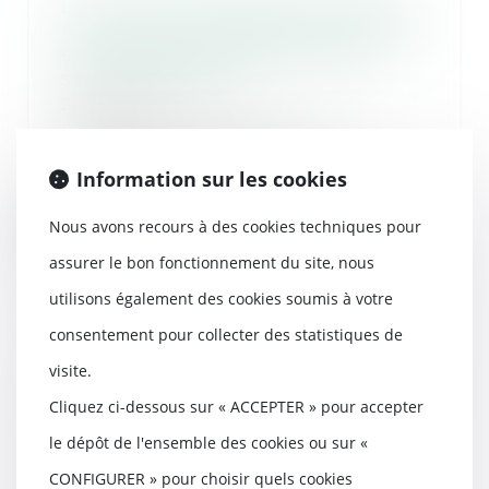
Le silence du maître d’ouvrage
ne vaut pas acceptation expresse
et non équivoque de travaux
supplémentaires
28/06/2023
Un marché à forfait est un
contrat par lequel un
Information sur les cookies
entrepreneur s’engage, en co...
Nous avons recours à des cookies techniques pour
Lire la suite
assurer le bon fonctionnement du site, nous
utilisons également des cookies soumis à votre
consentement pour collecter des statistiques de
Le garant d’achèvement d’un
visite.
ouvrage doit prouver que le solde
Cliquez ci-dessous sur « ACCEPTER » pour accepter
du prix de vente est la
contrepartie des travaux
le dépôt de l'ensemble des cookies ou sur «
d’achèvement
CONFIGURER » pour choisir quels cookies