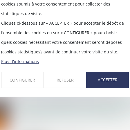
cookies soumis à votre consentement pour collecter des
statistiques de visite.
Cliquez ci-dessous sur « ACCEPTER » pour accepter le dépôt de
Abandon du projet de construction et 
l'architecte
l'ensemble des cookies ou sur « CONFIGURER » pour choisir
29/01/2020
quels cookies nécessitant votre consentement seront déposés
Est abusive la clause du contrat de ma
qui oblige, en cas d'aba...
(cookies statistiques), avant de continuer votre visite du site.
Plus d'informations
Lire la suite
ACCEPTER
CONFIGURER
REFUSER
Choix d’un dispositif de construction 
risque excessif, dans une optique de r
coûts : responsabilité des entreprises
14/01/2020