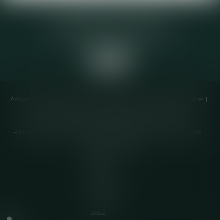
Elodie CHOMETTE Avocat
95 Place de l’Europe, 2ème étage
73200 ALBERTVILLE
Accueil
Cabinet
Équipe
Compétences
Annonces immobilières
Liens utiles
Honoraires
Actualités
Contactez-nous
Politique de cookies
Politique de confidentialité
Mentions légales
Plan du site
Articles
Septeo
Digital &
Services ©
2022