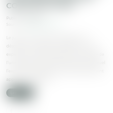
CONSTRUCTION
Publié le :
25/06/2020
Source :
www.dalloz-actualite.fr
Le juge ne peut exiger la réparation d’un
désordre en se fondant uniquement sur une
expertise non judiciaire réalisée à la demande de
l’une des parties, quand bien même celui auquel
l’expertise est opposée aurait été régulièrement
appelé aux opérations...
Lire la suite