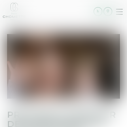
Ouv
le
me
PROUVER ET RÉPARER
DES DÉSORDRES DE