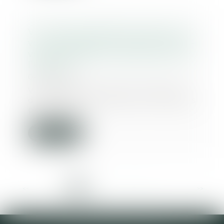
Vous êtes propriétaire bailleur et
vous envisagez des travaux, êtes-
vous éligible aux subventions de
l’ANAH ?
04/07/2025
Vous louez un bien et prévoyez
d’y réaliser des travaux. Vous êtes
peut-être...
Lire la suite
<<
<
1
2
3
4
5
6
7
...
>
>>