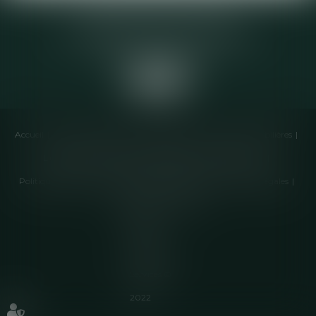
Elodie CHOMETTE Avocat
95 Place de l’Europe, 2ème étage
73200 ALBERTVILLE
Accueil
Cabinet
Équipe
Compétences
Annonces immobilières
Liens utiles
Honoraires
Actualités
Contactez-nous
Politique de cookies
Politique de confidentialité
Mentions légales
Plan du site
Articles
Septeo
Digital &
Services ©
2022