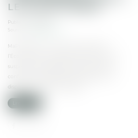
LE 30 SEPTEMBRE
Publié le :
12/09/2025
Source :
edito.seloger.com
MaPrimeRénov’ : alors que le ministre de
l’Économie, Éric Lombard, avait annoncé une
suspension du dispositif, le gouvernement a
confirmé sa reprise dès le 30 septembre. Le
dispositif a toutefois été allégé...
Lire la suite