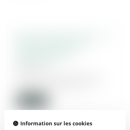
Retrait-gonflement des sols : une
aide pour les propriétaires
victimes de fissures
expérimentée dans 11
départements
19/09/2025
Le gouvernement a annoncé
dimanche le lancement d'une
expérimentation pour ai...
Lire la suite
Information sur les cookies