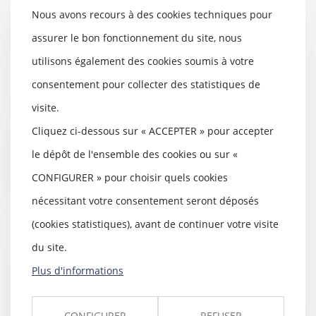
Nous avons recours à des cookies techniques pour
La pompe à chaleur ayant
nécessité des travaux modestes
assurer le bon fonctionnement du site, nous
n’est pas un ouvrage au sens de
utilisons également des cookies soumis à votre
l’article 1792 du Code civil !
consentement pour collecter des statistiques de
05/09/2025
Depuis quelques années, la Cour
visite.
de cassation a opéré un
Cliquez ci-dessous sur « ACCEPTER » pour accepter
revirement important...
le dépôt de l'ensemble des cookies ou sur «
Lire la suite
CONFIGURER » pour choisir quels cookies
nécessitant votre consentement seront déposés
(cookies statistiques), avant de continuer votre visite
du site.
Construction et habitation :
rénovation de l’habitat dégradé
Plus d'informations
25/07/2025
Le décret n° 2025-618 du 7 juillet
CONFIGURER
REFUSER