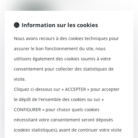
Lire la suite
Information sur les cookies
Nous avons recours à des cookies techniques pour
assurer le bon fonctionnement du site, nous
Résiliation d’un marché à forfait
utilisons également des cookies soumis à votre
et manquements graves de
l’entrepreneur à ses obligations
consentement pour collecter des statistiques de
contractuelles
visite.
10/07/2026
Cliquez ci-dessous sur « ACCEPTER » pour accepter
Un maître de l’ouvrage a confié à
un entrepreneur la réalisation
le dépôt de l'ensemble des cookies ou sur «
d’un lot de...
CONFIGURER » pour choisir quels cookies
Lire la suite
nécessitant votre consentement seront déposés
(cookies statistiques), avant de continuer votre visite