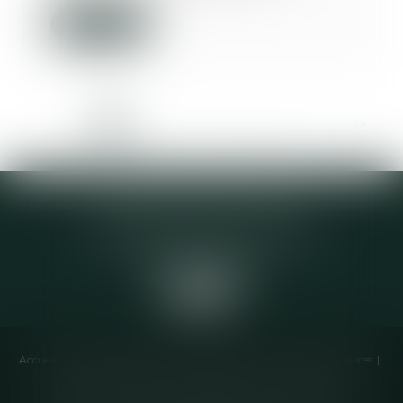
Lire la suite
<<
<
1
2
3
4
5
6
7
...
>
>>
Elodie CHOMETTE Avocat
95 Place de l’Europe, 2ème étage
73200 ALBERTVILLE
Accueil
Cabinet
Équipe
Compétences
Annonces immobilières
Liens utiles
Honoraires
Actualités
Contactez-nous