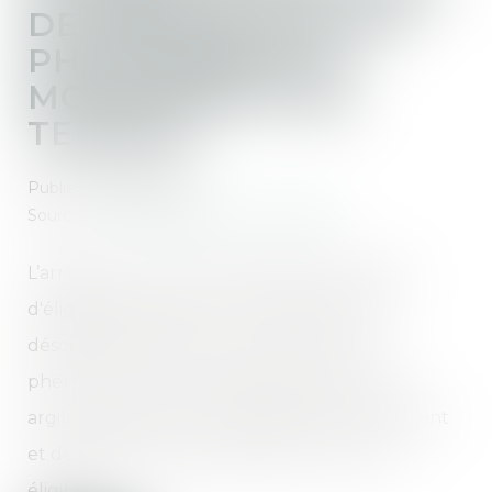
DE PRÉVENTION DU
PHÉNOMÈNE DE
MOUVEMENTS DE
TERRAIN
Publié le :
05/06/2026
Source :
www.maisondescommunes85.fr
L’arrêté du 23 avril 2026 modifie les critères
d'éligibilité à l'aide pour la prévention des
désordres dans les constructions liés au
phénomène de retrait-gonflement des sols
argileux, ainsi que les modalités de financement
et de réalisation des prestations et travaux
éligibles...