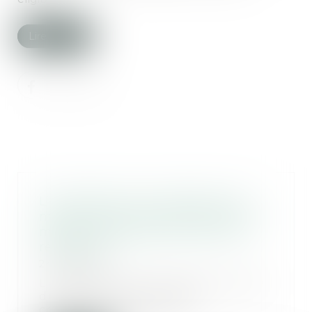
Lire la suite
L’architecte sous-traitant et le
maître d’œuvre responsables du
même dommage sont tenus à
réparation
24/07/2026
L’architecte sous-traitant chargé
du dossier de permis de
construire qui comm...