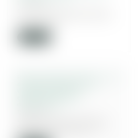
26/09/2025
En matière de construction de
maisons individuelles, l’article L
241-9 du Cod...
Lire la suite
Retrait-gonflement des sols : une
aide pour les propriétaires
victimes de fissures
expérimentée dans 11
départements
19/09/2025
Le gouvernement a annoncé
dimanche le lancement d'une
expérimentation pour ai...