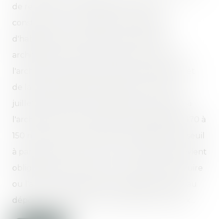
de recours à un architecte pour toute
construction et rénovation de logement
d'habitation. Afin de favoriser la création
architecturale et d'encourager le recours à
l'architecte, maître dans l'art de l'esthétisme et
de la fonctionnalité du logement, la loi du 7
juillet 2016 relative à la liberté de la création, à
l'architecture et au patrimoine (1) abaisse de 170 à
150 mètres carrés de surface de plancher, le seuil
à partir duquel le recours à un architecte devient
obligatoire pour obtenir un permis de construire
ou l'accord des services de l'urbanisme suite au
dépôt d'une déclaration préalable de travaux...