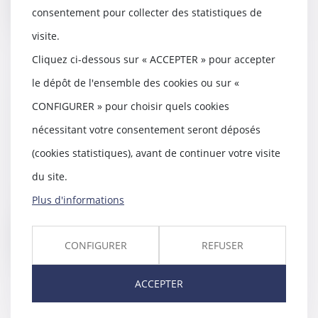
Lire la suite
consentement pour collecter des statistiques de
visite.
Cliquez ci-dessous sur « ACCEPTER » pour accepter
le dépôt de l'ensemble des cookies ou sur «
DEFRÉNOIS - lextenso éditions -
CONFIGURER » pour choisir quels cookies
Incidences du retrait du permis
de construire obtenu après la
nécessitant votre consentement seront déposés
vente
(cookies statistiques), avant de continuer votre visite
09/12/2016
du site.
Par un arrêt publié du 24
novembre 2016, la Cour de
Plus d'informations
cassation décide que le r...
Lire la suite
CONFIGURER
REFUSER
ACCEPTER