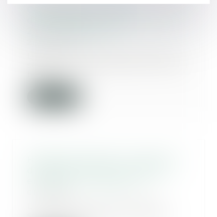
Construction : la taxe
d’aménagement augmentera en
2017 - Explorimmo
23/11/2016
L’année 2017 arrive et avec elle
son lot d’impôts parfois revus à la
hausse....
Lire la suite
Habitat participatif : la garantie
d’achèvement de l’immeuble
encadrée - Le Moniteur
01/11/2016
La loi Alur du 24 mars 2014 a
souhaité promouvoir l’habitat