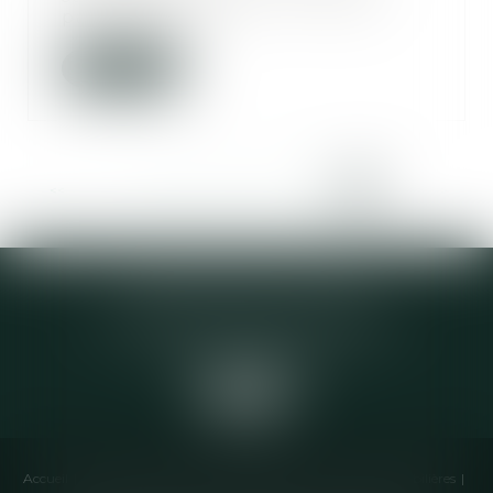
participatif via...
Lire la suite
<<
<
...
49
50
51
52
53
54
55
>
>>
Elodie CHOMETTE Avocat
95 Place de l’Europe, 2ème étage
73200 ALBERTVILLE
Accueil
Cabinet
Équipe
Compétences
Annonces immobilières