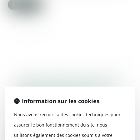
Lire la suite
Dans le cadre de mon permis de
construire, dois-je réaliser des
places de stationnement ? |
Actualités Construire
Information sur les cookies
22/12/2016
Nous avons recours à des cookies techniques pour
Vous envisagez de déposer un
permis construire pour la
assurer le bon fonctionnement du site, nous
réalisation de votre m...
utilisons également des cookies soumis à votre