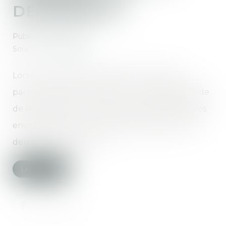
DEMANDER ?
Publié le :
17/11/2021
Source :
www.capital.fr
Lors d'une procédure de divorce, les deux
parents doivent s'accorder sur le mode de garde
de leurs enfants. Les juges aux affaires familiales
envisagent souvent une garde exclusive, à la
demande des parents.
Lire la suite