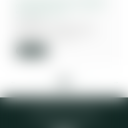
de soulte d'un bien immobilier
en cas de divorce
25/08/2021
En cas de succession ou de
séparation, il est possible de
procéder à un racha...
Lire la suite
<<
<
...
8
9
10
11
12
13
14
...
>
>>
Elodie CHOMETTE Avocat
95 Place de l’Europe, 2ème étage
73200 ALBERTVILLE