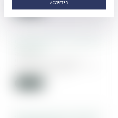
ACCEPTER
Lire la suite
Le divorce met-il fin à la pension
de réversion?
28/09/2021
Une pension de réversion
correspond au versement d’une
part de la pension de...
Lire la suite
Ce qu'il faut savoir sur le rachat