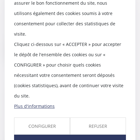
faciliter le changement de nom
assurer le bon fonctionnement du site, nous
des enfants après un divorce
utilisons également des cookies soumis à votre
28/12/2021
consentement pour collecter des statistiques de
Faciliter le changement de nom
de l’enfant à la suite d’un
visite.
divorce. Tel est l...
Cliquez ci-dessous sur « ACCEPTER » pour accepter
Lire la suite
le dépôt de l'ensemble des cookies ou sur «
CONFIGURER » pour choisir quels cookies
nécessitant votre consentement seront déposés
(cookies statistiques), avant de continuer votre visite
Solidarité fiscale entre époux : la
du site.
majorité veut mettre fin “à des
situations de grande détresse”
Plus d'informations
13/10/2021
Les députés de la majorité
CONFIGURER
REFUSER
souhaitent faciliter l’accès à la
décharge en resp...