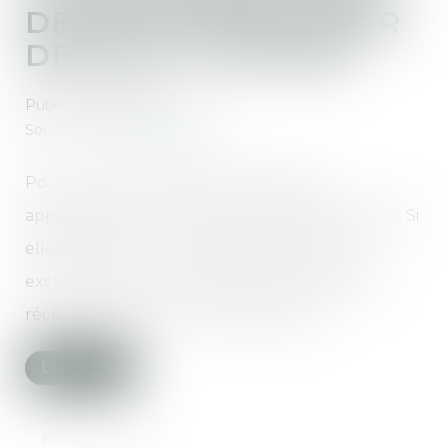
DEVOIR REMBOURSER
DES APL À L’AUTRE
Publié le :
12/01/2022
Source :
immobilier.lefigaro.fr
Pour la justice, les aides au logement
appartiennent à la communauté matrimoniale. Si
elles financent un logement appartenant
exclusivement à l’un des époux, l’autre peut
réclamer sa part en cas de séparation...
Lire la suite