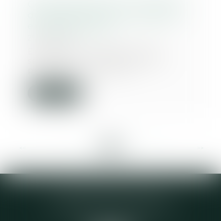
Ce qu'il faut savoir sur le rachat
de soulte d'un bien immobilier
en cas de divorce
25/08/2021
En cas de succession ou de
séparation, il est possible de
procéder à un racha...
Lire la suite
<<
<
...
8
9
10
11
12
13
14
...
>
>>
Elodie CHOMETTE Avocat
95 Place de l’Europe, 2ème étage