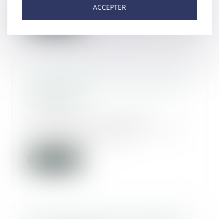
ACCEPTER
Lire la suite
Le divorce met-il fin à la pension
de réversion?
28/09/2021
Une pension de réversion
correspond au versement d’une
part de la pension de...
Lire la suite