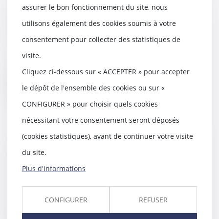
assurer le bon fonctionnement du site, nous
Garde exclusive : comment la
demander ?
utilisons également des cookies soumis à votre
17/11/2021
consentement pour collecter des statistiques de
Lors d'une procédure de divorce,
les deux parents doivent
visite.
s'accorder sur le m...
Cliquez ci-dessous sur « ACCEPTER » pour accepter
Lire la suite
le dépôt de l'ensemble des cookies ou sur «
CONFIGURER » pour choisir quels cookies
nécessitant votre consentement seront déposés
(cookies statistiques), avant de continuer votre visite
Solidarité fiscale entre époux : la
du site.
majorité veut mettre fin “à des
Plus d'informations
situations de grande détresse”
13/10/2021
Les députés de la majorité
CONFIGURER
REFUSER
souhaitent faciliter l’accès à la
décharge en resp...