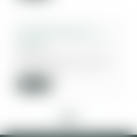
L’avantage matrimonial
révocable en participation aux
acquêts
04/02/2020
La clause d’exclusion des biens
professionnels du calcul de la
créance de par...
Lire la suite
<<
<
...
11
12
13
14
15
16
17
...
>
>>