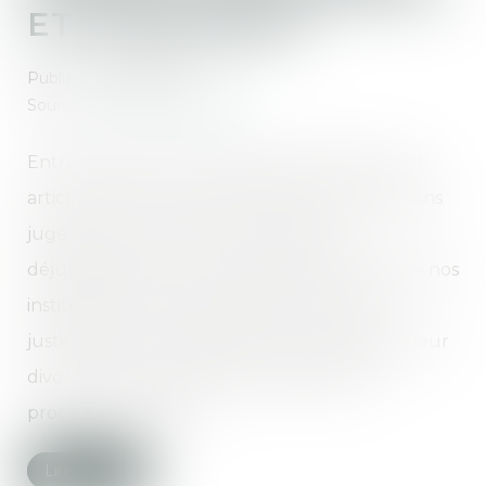
ET JURIDIQUES
Publié le :
09/06/2020
Source :
www.actu-juridique.fr
Entré en vigueur le 1er janvier 2017, le nouvel
article 229-1 du Code civil prévoit le divorce sans
juge et, par là, en fait une procédure
déjudiciarisée, peu enracinée dans le passé de nos
institutions. Si cette dernière permet aux
justiciables de se réapproprier la maîtrise de leur
divorce, elle contribue aussi à éloigner la
procédure de l’État...
Lire la suite