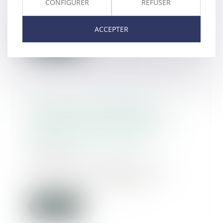
CONFIGURER
REFUSER
secrétaire d’État auprès du
ministre des Solidarités...
ACCEPTER
Lire la suite
Divorce par consentement
mutuel par acte d'avocat :
précisions utiles concernant le
statut de l'état liquidatif
12/02/2020
Une réponse ministérielle
publiée le 24 décembre 2019
mérite apporte des préc...
Lire la suite