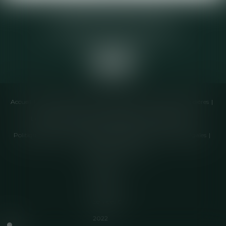
Elodie CHOMETTE Avocat
95 Place de l’Europe, 2ème étage
73200 ALBERTVILLE
Accueil
Cabinet
Équipe
Compétences
Annonces immobilières
Liens utiles
Honoraires
Actualités
Contactez-nous
Politique de cookies
Politique de confidentialité
Mentions légales
Plan du site
Articles
Septeo
Digital &
Services ©
2022