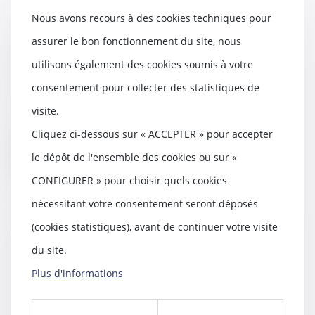
Nous avons recours à des cookies techniques pour
assurer le bon fonctionnement du site, nous
Influence du Covid-19 sur la
procédure de divorce
utilisons également des cookies soumis à votre
29/04/2020
consentement pour collecter des statistiques de
Le Coronavirus impacte toutes
les procédures dont celle de
visite.
divorce bien enten...
Cliquez ci-dessous sur « ACCEPTER » pour accepter
Lire la suite
le dépôt de l'ensemble des cookies ou sur «
CONFIGURER » pour choisir quels cookies
nécessitant votre consentement seront déposés
(cookies statistiques), avant de continuer votre visite
Un nouveau pas pour le service
du site.
public de versement des
Plus d'informations
pensions alimentaires
18/03/2020
Madame Christelle Dubos,