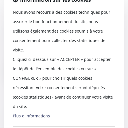
Nous avons recours à des cookies techniques pour
assurer le bon fonctionnement du site, nous
Renforcer l’héritage du dernier
utilisons également des cookies soumis à votre
vivant dans le couple
consentement pour collecter des statistiques de
17/11/2020
Prendre des dispositions pour
visite.
transmettre ses biens à ses
Cliquez ci-dessous sur « ACCEPTER » pour accepter
enfants, c’est bien...
le dépôt de l'ensemble des cookies ou sur «
Lire la suite
CONFIGURER » pour choisir quels cookies
nécessitant votre consentement seront déposés
(cookies statistiques), avant de continuer votre visite
du site.
La copropriété d'un fonds de
commerce par les époux
Plus d'informations
n'entraîne pas la cotitularité du