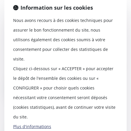
Information sur les cookies
Nous avons recours à des cookies techniques pour
Précision concernant le droit
assurer le bon fonctionnement du site, nous
d’agir du syndicat des
copropriétaires concernant un
utilisons également des cookies soumis à votre
préjudice subi par seulement
consentement pour collecter des statistiques de
certains lots
26/11/2024
visite.
Dans une affaire portée devant la
Cliquez ci-dessous sur « ACCEPTER » pour accepter
Cour de cassation le 7 novembre
dernier, le...
le dépôt de l'ensemble des cookies ou sur «
CONFIGURER » pour choisir quels cookies
Lire la suite
nécessitant votre consentement seront déposés
(cookies statistiques), avant de continuer votre visite
du site.
Plus d'informations
Répartition des cotisations fonds