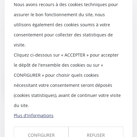
Nous avons recours à des cookies techniques pour
assurer le bon fonctionnement du site, nous
utilisons également des cookies soumis à votre
Le syndic doit accomplir toutes
consentement pour collecter des statistiques de
les diligences qui lui incombent
visite.
dans la gestion des travaux
19/12/2023
Cliquez ci-dessous sur « ACCEPTER » pour accepter
Le syndic commet une faute dans
le dépôt de l'ensemble des cookies ou sur «
l’accomplissement de sa mission
lorsqu’il n’a...
CONFIGURER » pour choisir quels cookies
nécessitant votre consentement seront déposés
Lire la suite
(cookies statistiques), avant de continuer votre visite
du site.
Plus d'informations
Le poids colossal de l’énergie et
des travaux de rénovation
CONFIGURER
REFUSER