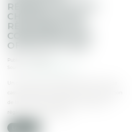
RÉPARTITION DES
CHARGES D’UN
RÈGLEMENT DE
COPROPRIÉTÉ ET
OFFICE DU JUGE
Publié le :
13/02/2024
Source :
www.lemag-juridique.com
Un conflit de copropriété a permis à la Cour de
cassation de faire un rappel utile sur l’annulation
de la clause de répartition des charges d’un
règlement de copropriété...
Lire la suite