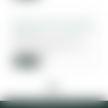
Remise en état de l’immeuble et
qualité à agir des copropriétaires
28/06/2023
Dans une affaire récemment
portée à la connaissance de la
Cour de cassation,...
Lire la suite
<<
<
1
2
3
4
5
6
7
...
>
>>