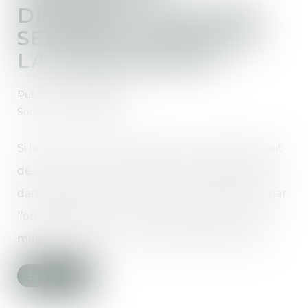
DISTANCE, NOUVEAU
SERPENT DE MER DE
LA COPROPRIÉTÉ
Publié le :
02/02/2021
Source :
www.elegia.fr
Si la loi ALUR (n° 2014-366 du 24 mars 2014) avait
déjà initié une dynamique de dématérialisation
dans la gestion des copropriétés, notamment par
l’obligation faite aux syndics professionnels de
mettre en place un « accès en ligne sécurisé »...
Lire la suite