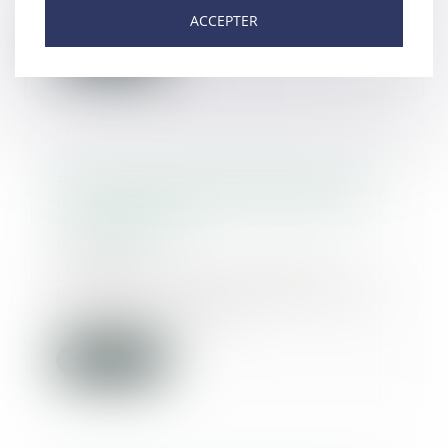
copropriétaires, l...
ACCEPTER
Lire la suite
Action des copropriétaires d’un
immeuble vendu en l’état futur
d’achèvement
17/02/2021
L’acquéreur d'un immeuble
bénéficie du concours de l’action
en garantie décen...
Lire la suite