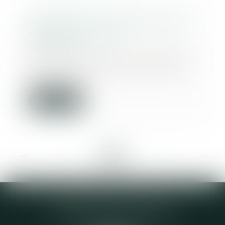
Copropriété : le compteur d'eau
est présumé exact
15/12/2020
Le copropriétaire qui conteste sa
facture d'eau doit prouver qu'il
est victim...
Lire la suite
<<
<
...
7
8
9
10
11
12
13
...
>
>>
Elodie CHOMETTE Avocat
95 Place de l’Europe, 2ème étage