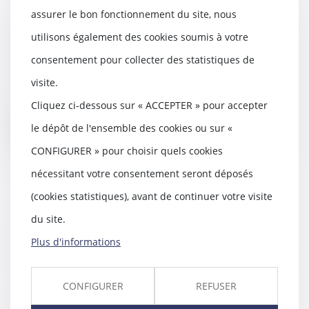
assurer le bon fonctionnement du site, nous
Définition des parties communes
spéciales
utilisons également des cookies soumis à votre
25/05/2021
consentement pour collecter des statistiques de
Une galerie commerciale qui
visite.
n’est pas seulement réservée à
l’usage des propri...
Cliquez ci-dessous sur « ACCEPTER » pour accepter
le dépôt de l'ensemble des cookies ou sur «
Lire la suite
CONFIGURER » pour choisir quels cookies
nécessitant votre consentement seront déposés
(cookies statistiques), avant de continuer votre visite
Si les questions relatives aux
du site.
travaux décidés en AG sont
Plus d'informations
indissociables, un seul vote suffit
10/03/2021
Lorsque des travaux sont décidés
CONFIGURER
REFUSER
en assemblée générale des