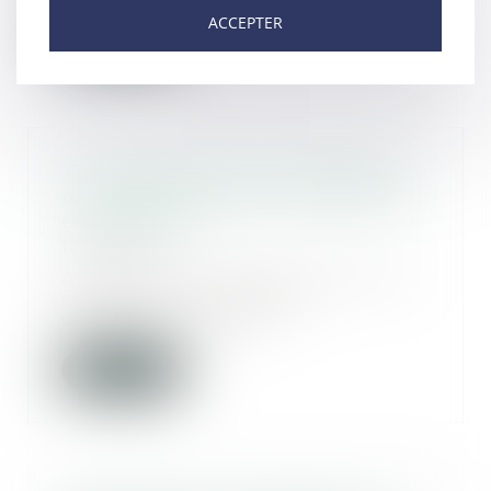
ACCEPTER
Lire la suite
Tri et lutte contre le gaspillage :
nouvelle obligation du syndic de
copropriété
18/03/2020
À compter du 1er janvier 2022, le
syndic aura l’obligation
d'informer les cop...
Lire la suite