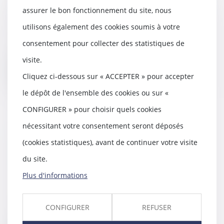
ordonnance pour les copropriétés
assurer le bon fonctionnement du site, nous
13/05/2020
utilisons également des cookies soumis à votre
Une ordonnance publiée ce 23
avril 2020 vient à nouveau de
consentement pour collecter des statistiques de
modifier certaines...
visite.
Lire la suite
Cliquez ci-dessous sur « ACCEPTER » pour accepter
le dépôt de l'ensemble des cookies ou sur «
CONFIGURER » pour choisir quels cookies
nécessitant votre consentement seront déposés
Qu’est-ce qu’un ensemble
(cookies statistiques), avant de continuer votre visite
immobilier avec parties
communes à tous les immeubles
du site.
?
Plus d'informations
29/04/2020
Deux sociétés sont propriétaires
de fonds contigus sur lesquels
CONFIGURER
REFUSER
sont construi...