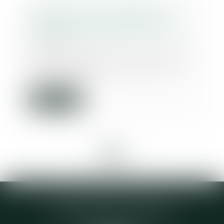
Indemnisation du préjudice du
syndicat en cas de travaux
irréguliers réalisés par le syndic
11/03/2020
La cour d’appel peut décider que
le préjudice résultant, pour le
syndicat des...
Lire la suite
<<
<
...
9
10
11
12
13
14
15
...
>
>>
Elodie CHOMETTE Avocat
95 Place de l’Europe, 2ème étage