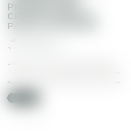
PROPRIÉTAIRE
CERTAIN DEVIENT
PARTIE COMMUNE
Publié le :
22/04/2020
Source :
www.juridiconline.com
En l'absence de preuve du droit de jouissance
privatif sur un terrain, les juges du fond peuvent
souverainement le qualifier de partie commune...
Lire la suite