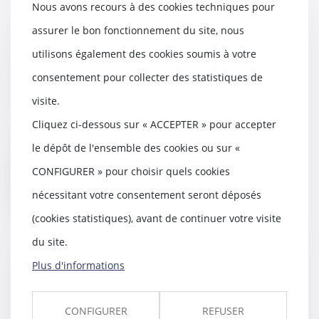
Nous avons recours à des cookies techniques pour
assurer le bon fonctionnement du site, nous
Faute de congé délivré par le
utilisons également des cookies soumis à votre
bailleur, le bail verbal est
consentement pour collecter des statistiques de
tacitement reconduit
visite.
14/12/2021
Le bail verbal portant sur un
Cliquez ci-dessous sur « ACCEPTER » pour accepter
logement à usage d’habitation
le dépôt de l'ensemble des cookies ou sur «
est soumis, quant...
CONFIGURER » pour choisir quels cookies
Lire la suite
nécessitant votre consentement seront déposés
(cookies statistiques), avant de continuer votre visite
du site.
Plus d'informations
En cas de litige, le locataire peut-
il consigner son loyer ?
16/11/2021
CONFIGURER
REFUSER