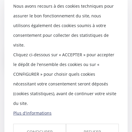
Nous avons recours à des cookies techniques pour
La protection statutaire du
locataire commerçant mise à mal
assurer le bon fonctionnement du site, nous
en cas de faillite du bailleur !
utilisons également des cookies soumis à votre
02/06/2021
consentement pour collecter des statistiques de
La procédure collective d’un
bailleur a pu être considérée
visite.
comme un cas d’éco...
Cliquez ci-dessous sur « ACCEPTER » pour accepter
Lire la suite
le dépôt de l'ensemble des cookies ou sur «
CONFIGURER » pour choisir quels cookies
nécessitant votre consentement seront déposés
(cookies statistiques), avant de continuer votre visite
Loyers commerciaux et covid :
du site.
l’attente de la consécration du
droit
Plus d'informations
11/05/2021
Le tribunal judiciaire de La
CONFIGURER
REFUSER