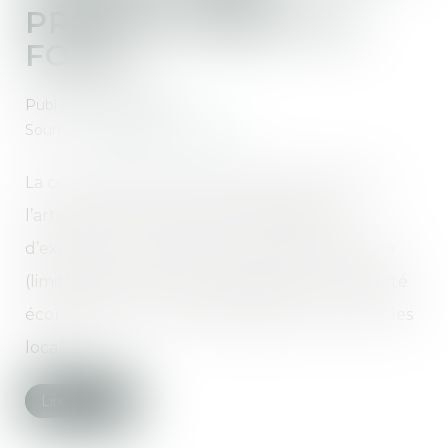
PREMIER ARRÊT AU
FOND
Publié le :
09/06/2021
Source :
www.dalloz-actualite.fr
La cour d’appel de Versailles écarte le jeu de
l’article 1722 du code civil, l’impossibilité
d’exploiter du fait de l’état d’urgence sanitaire
(limitée dans le temps) s’expliquant par l’activité
économique qui y est développée et non par les
locaux...
Lire la suite