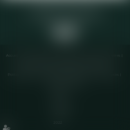
Elodie CHOMETTE Avocat
95 Place de l’Europe, 2ème étage
73200 ALBERTVILLE
Accueil
Cabinet
Équipe
Compétences
Annonces immobilières
Liens utiles
Honoraires
Actualités
Contactez-nous
Politique de cookies
Politique de confidentialité
Mentions légales
Plan du site
Articles
Septeo
Digital &
Services ©
2022