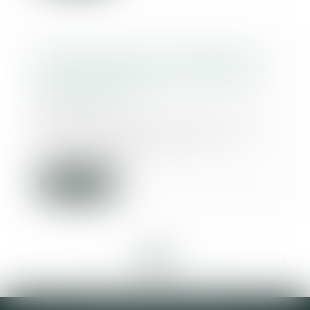
Exigibilité des loyers pendant la
crise sanitaire : la jurisprudence
encore hésitante
31/03/2021
Par un arrêt du 4 février 2021, la
Cour d’appel de Paris s’est
prononcée, pou...
Lire la suite
<<
<
...
12
13
14
15
16
17
18
...
>
>>