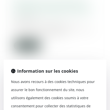
Éborgné par un pommeau de
douche, privé de son emploi, un
routier fait condamner un hôtel
26/09/2018
Percuté au visage par un
pommeau de douche en ouvrant
un robinet, il avait pe...
Lire la suite
Information sur les cookies
Travaux: le syndic ne peut
Nous avons recours à des cookies techniques pour
facturer un copropriétaire seul
sans accord de l’AG
assurer le bon fonctionnement du site, nous
26/09/2018
utilisons également des cookies soumis à votre
Un syndic a imputé à un
copropriétaire, responsable de la
consentement pour collecter des statistiques de