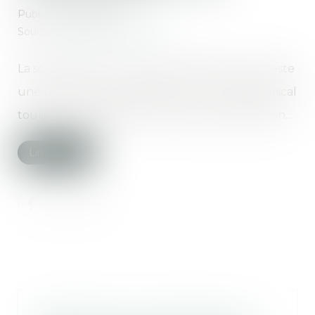
Publié le :
25/09/2018
Source :
patrimoine.lesechos.fr
La souscription d'un contrat d'assurance-vie reste
une piste à ne pas négliger pour son régime fiscal
toujours avantageux en termes de transmission...
Lire la suite