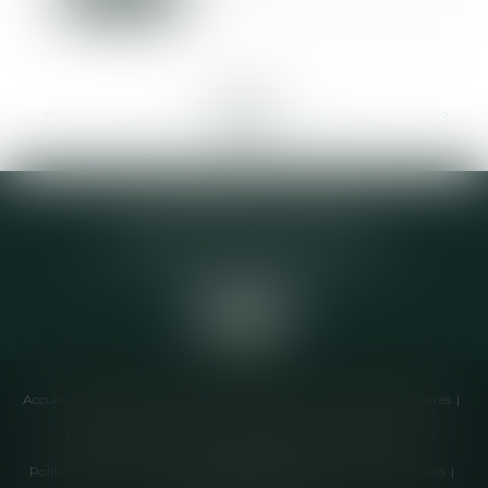
<<
<
...
311
312
313
314
315
316
317
...
>
>>
Elodie CHOMETTE Avocat
95 Place de l’Europe, 2ème étage
73200 ALBERTVILLE
Accueil
Cabinet
Équipe
Compétences
Annonces immobilières
Liens utiles
Honoraires
Actualités
Contactez-nous
Politique de cookies
Politique de confidentialité
Mentions légales