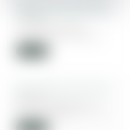
Bagarre au bloc, deux médecins
suspendus trois mois par l’Ordre
19/09/2018
« Les médecins doivent
entretenir entre eux des
rapports de bonne confraterni...
Lire la suite
Peut-on appeler son fils Ambre ?
19/09/2018
Eh bien oui, évidemment,
pourquoi pas pourvu qu’Ambre
soit une fille. C’est c...
Lire la suite