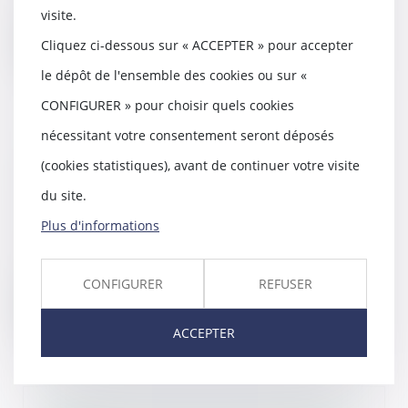
dégradation d’une c...
visite.
Lire la suite
Cliquez ci-dessous sur « ACCEPTER » pour accepter
le dépôt de l'ensemble des cookies ou sur «
CONFIGURER » pour choisir quels cookies
nécessitant votre consentement seront déposés
Les zones d'ombre du procès
(cookies statistiques), avant de continuer votre visite
Méric
du site.
19/09/2018
Plus d'informations
Les débats sont terminés au
procès des agresseurs de
Clément Méric devant la...
CONFIGURER
REFUSER
Lire la suite
ACCEPTER