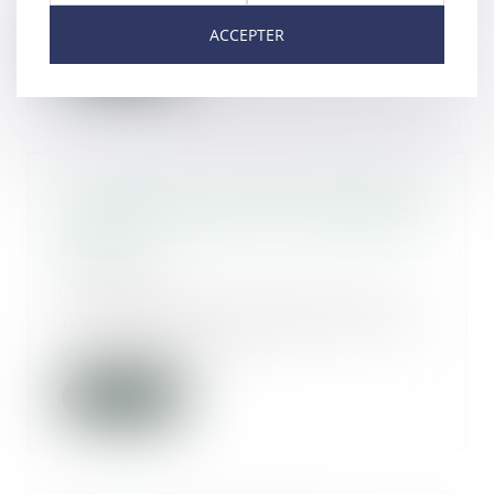
responsabilité délict...
ACCEPTER
Lire la suite
Copropriété : pas de présomption
automatique sans vice ou défaut
établi
06/05/2025
Le syndicat des copropriétaires
ne peut être condamné pour des
dommages surve...
Lire la suite