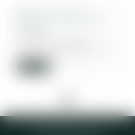
Saisie chez un avocat : le
bâtonnier recevable à agir en
cassation
02/05/2025
L'article 567 du Code de
procédure pénale dispose que
peuvent se pourvoir en...
Lire la suite
<<
<
...
28
29
30
31
32
33
34
...
>
>>
Elodie CHOMETTE Avocat