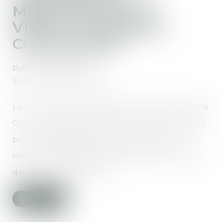
MINEURES POUR
VIOLS : LA FRANCE
CONDAMNÉE
Publié le :
06/05/2025
Source :
www.vie-publique.fr
La France a été condamnée le 24 avril 2025 par la
Cour européenne des droits de l'homme (CEDH)
pour des défaillances dans la protection de
mineures ayant déposé plainte pour viol auprès
des autorités françaises...
Lire la suite