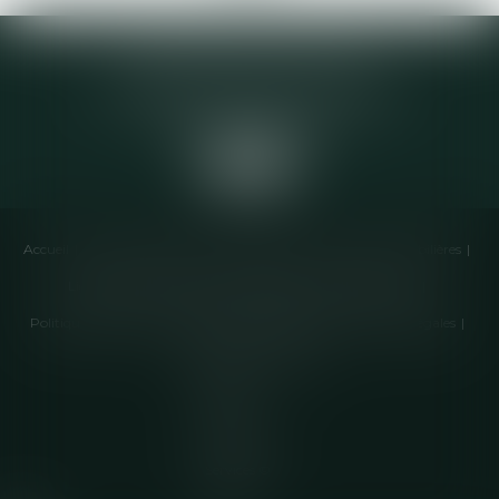
Elodie CHOMETTE Avocat
95 Place de l’Europe, 2ème étage
73200 ALBERTVILLE
Accueil
Cabinet
Équipe
Compétences
Annonces immobilières
Liens utiles
Honoraires
Actualités
Contactez-nous
Politique de cookies
Politique de confidentialité
Mentions légales
Plan du site
Articles
Septeo
Digital &
Services ©