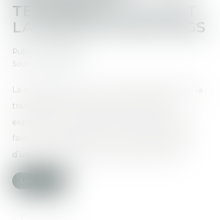
TESTAMENT, LUI VAUT
LA PERTE DE SON LEGS
Publié le :
12/07/2023
Source :
www.efl.fr
La consignation, dans un ultime testament, de la
trahison de son frère justifie la révocation
expresse d’un précédent testament établi en
faveur de ce dernier et vaut révocation tacite
d’un autre également au profit de ce frère...
Lire la suite