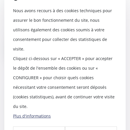
précision sur le lieu de
Nous avons recours à des cookies techniques pour
commission de l’infraction
12/07/2023
assurer le bon fonctionnement du site, nous
La non-présentation d’enfant,
utilisons également des cookies soumis à votre
aussi appelée : enlèvement
parental, constitue...
consentement pour collecter des statistiques de
visite.
Lire la suite
Cliquez ci-dessous sur « ACCEPTER » pour accepter
le dépôt de l'ensemble des cookies ou sur «
CONFIGURER » pour choisir quels cookies
nécessitant votre consentement seront déposés
Loyers commerciaux impayés et
covid-19 : des exceptions
(cookies statistiques), avant de continuer votre visite
possibles à la période de
du site.
protection
11/07/2023
Plus d'informations
Une ordonnance de décembre
2019 autorisait un locataire à