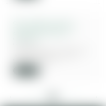
QPC : Légataire universel,
indemnité de réduction et
paiement des droits de
succession
06/07/2023
L’illustration par un exemple de
la problématique soulevée
semble ici nécessa...
Lire la suite
<<
<
...
106
107
108
109
110
111
112
...
>
>>