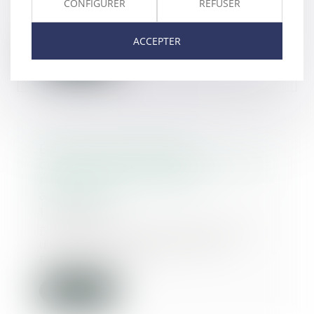
CONFIGURER
REFUSER
délégation aux droits des femmes
ont constitué u...
ACCEPTER
Lire la suite
Évolution des facultés
contributives des parents pour le
paiement de la pension
alimentaire
13/01/2025
En application de l’article 371-2
du Code civil, « chacun des
parents contrib...
Lire la suite