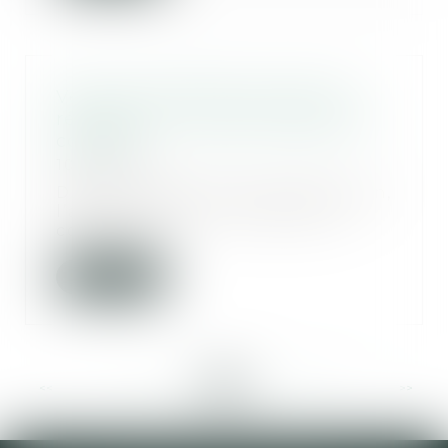
Vente immobilière et droit de
rétractation : quand chaque jour
compte
10/01/2025
Dans le cadre d’une construction,
l’article L 271-1 du Code de la
constructio...
Lire la suite
<<
<
...
43
44
45
46
47
48
49
...
>
>>