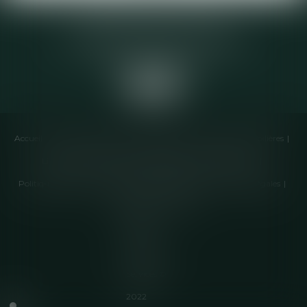
Elodie CHOMETTE Avocat
95 Place de l’Europe, 2ème étage
73200 ALBERTVILLE
Accueil
Cabinet
Équipe
Compétences
Annonces immobilières
Liens utiles
Honoraires
Actualités
Contactez-nous
Politique de cookies
Politique de confidentialité
Mentions légales
Plan du site
Articles
Septeo
Digital &
Services ©
2022