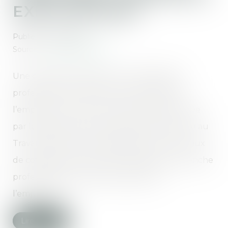
EXPLICATIONS
Publié le :
10/01/2025
Source :
www.juritravail.com
Une cotisation accident du travail/maladie
professionnelle (AT/MP) est à la charge de
l’employeur. Le taux est notifié chaque année
par la Caisse d’Assurance Retraite et de Santé au
Travail (Carsat). Les modalités de calcul du taux
de cotisations varient selon l’effectif et la branche
professionnelle à laquelle appartient
l’employeur...
Lire la suite