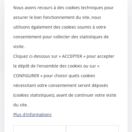
Nous avons recours à des cookies techniques pour
assurer le bon fonctionnement du site, nous
Immobilier neuf en 2025 : un
nouveau seuil pour la RE 2020
utilisons également des cookies soumis à votre
17/01/2025
consentement pour collecter des statistiques de
Depuis son entrée en vigueur en
janvier 2022, la Réglementation
visite.
Environnement...
Cliquez ci-dessous sur « ACCEPTER » pour accepter
Lire la suite
le dépôt de l'ensemble des cookies ou sur «
CONFIGURER » pour choisir quels cookies
nécessitant votre consentement seront déposés
(cookies statistiques), avant de continuer votre visite
Prévention de la récidive en
du site.
matière de viol et d'agressions
Plus d'informations
sexuelles
13/01/2025
La commission des lois et la