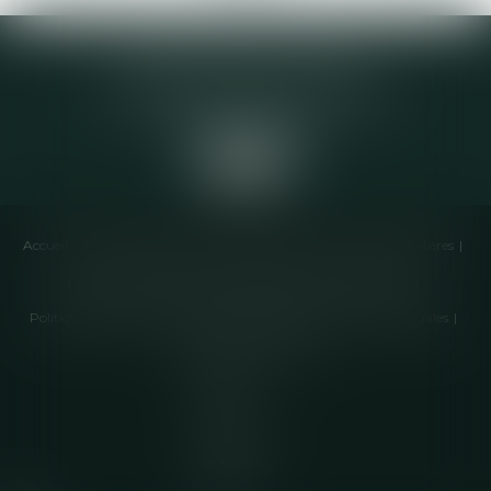
Elodie CHOMETTE Avocat
95 Place de l’Europe, 2ème étage
73200 ALBERTVILLE
Accueil
Cabinet
Équipe
Compétences
Annonces immobilières
Liens utiles
Honoraires
Actualités
Contactez-nous
Politique de cookies
Politique de confidentialité
Mentions légales
Plan du site
Articles
Septeo
Digital &
Services ©