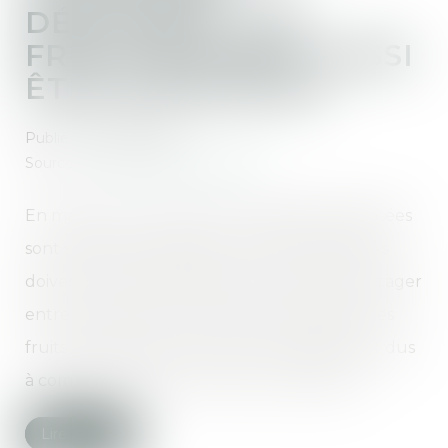
DÉGUISÉES : LES
FRUITS DOIVENT AUSSI
ÊTRE RAPPORTÉS
Publié le :
07/08/2025
Source :
www.lemag-juridique.com
En matière successorale, les libéralités déguisées
sont soumises au rapport, c’est-à-dire qu’elles
doivent être réintégrées dans la masse à partager
entre les héritiers. Le Code civil précise que les
fruits issus des biens donnés sont également dus
à compter de l’ouverture de la succession...
Lire la suite