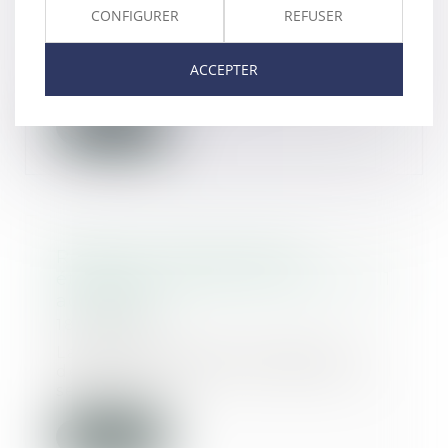
CONFIGURER
REFUSER
19/08/2025
Encore du changement pour les
entreprises en charge de la
ACCEPTER
réalisation des dia...
Lire la suite
Rétention administrative
étrangers condamnés OQTF Loi 11
aout 2025
18/08/2025
La proposition de loi avait été
déposée le 3 février 2025 par la
sénatrice Ja...
Lire la suite