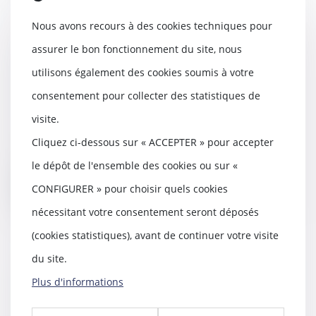
Nous avons recours à des cookies techniques pour
assurer le bon fonctionnement du site, nous
Pas de retour de l’enfant, pas de
utilisons également des cookies soumis à votre
remboursement des frais
engagés
consentement pour collecter des statistiques de
19/08/2025
visite.
La Convention de La Haye du 25
octobre 1980 vise à lutter contre
Cliquez ci-dessous sur « ACCEPTER » pour accepter
l’enlèvement...
le dépôt de l'ensemble des cookies ou sur «
Lire la suite
CONFIGURER » pour choisir quels cookies
nécessitant votre consentement seront déposés
(cookies statistiques), avant de continuer votre visite
du site.
DPE : la lutte contre la fraude aux
Plus d'informations
diagnostics de performance
énergétique se renforce