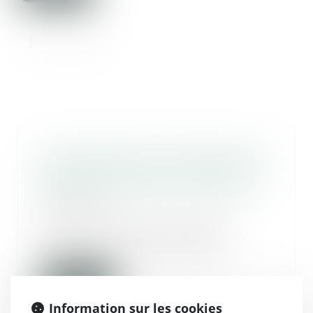
La régularisation postérieure des
loyers fait échec à la résiliation
du bail en procédure collective !
19/08/2025
L’article L622-14 du Code de
commerce permet au juge
commissaire de prononcer...
Lire la suite
Information sur les cookies