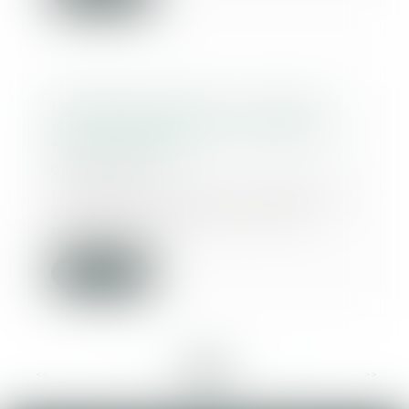
Mandataire spécial : un appel
reste recevable même après la
fin du mandat
04/08/2025
La Cour de cassation a rappelé le
2 juillet dernier que le droit
d’accès à un...
Lire la suite
<<
<
...
14
15
16
17
18
19
20
...
>
>>