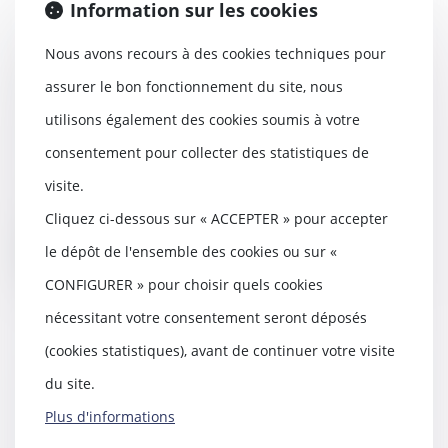
Information sur les cookies
Règlement d’un emprunt sur
Nous avons recours à des cookies techniques pour
bien propre : la communauté n’a
assurer le bon fonctionnement du site, nous
droit à récompense que sur le
capital
utilisons également des cookies soumis à votre
10/06/2025
consentement pour collecter des statistiques de
Lorsqu’un emprunt est contracté
visite.
pour financer un bien propre, le
remboursemen...
Cliquez ci-dessous sur « ACCEPTER » pour accepter
le dépôt de l'ensemble des cookies ou sur «
Lire la suite
CONFIGURER » pour choisir quels cookies
nécessitant votre consentement seront déposés
(cookies statistiques), avant de continuer votre visite
Clause d’indexation illicite : seule
du site.
la stipulation prohibée peut être
Plus d'informations
écartée