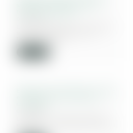
suspensive d’acquisition du
terrain par donation
02/07/2020
Le CCMI avec plan sous condition
suspensive d’acquisition du
terrain par dona...
Lire la suite
Explosion rue de Trévise : la mise
en cause de la Ville de Paris
confirmée
01/07/2020
Le rapport d’expertise définitif
estime que « l’explosion aurait pu
être évit...