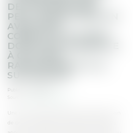
DETTES SOCIALES
PEUT CONSTITUER UN
AVANTAGE
CONSTITUTIF D’UNE
DONATION INDIRECTE
À CE TITRE
RAPPORTABLE À LA
SUCCESSION
Publié le :
01/07/2020
Source :
actu.dalloz-etudiant.fr
Une mère s’était associée à son fils cadet au sein
de deux sociétés. Elle avait effectué plusieurs
apports au capital de ces sociétés et procédé au