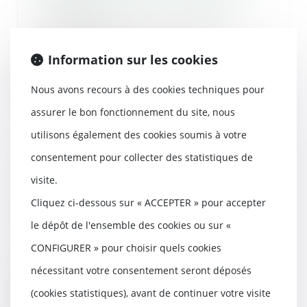
08/07/2020
Le co-héritier est recevable à
poursuivre seul l’action en
résiliation intent...
Information sur les cookies
Lire la suite
Nous avons recours à des cookies techniques pour
assurer le bon fonctionnement du site, nous
utilisons également des cookies soumis à votre
consentement pour collecter des statistiques de
Levothyrox: Merck condamné à
visite.
verser 1 000 € à chaque
plaignant
Cliquez ci-dessous sur « ACCEPTER » pour accepter
08/07/2020
le dépôt de l'ensemble des cookies ou sur «
La Cour d’appel de Lyon a
CONFIGURER » pour choisir quels cookies
reconnu ce jeudi que Merck avait
commis «une faute»...
nécessitant votre consentement seront déposés
(cookies statistiques), avant de continuer votre visite
Lire la suite