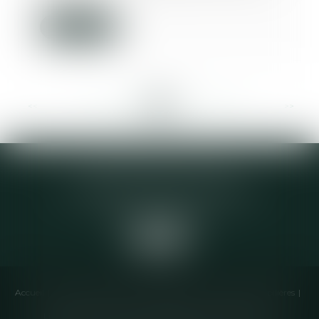
Lire la suite
<<
<
...
233
234
235
236
237
238
239
...
>
>>
Elodie CHOMETTE Avocat
95 Place de l’Europe, 2ème étage
73200 ALBERTVILLE
Accueil
Cabinet
Équipe
Compétences
Annonces immobilières
Liens utiles
Honoraires
Actualités
Contactez-nous