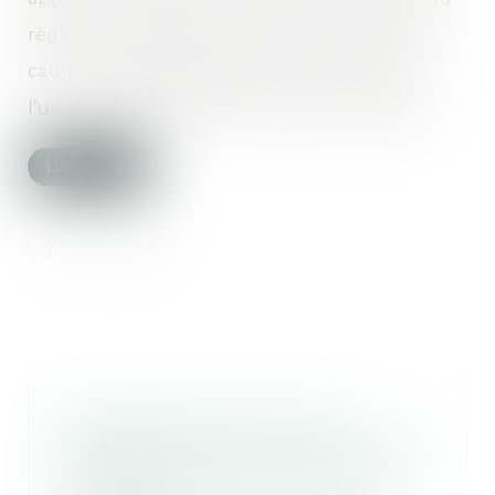
règlement de diverses sommes, en qualité de
caution solidaire des dettes de celles-ci, dont
l’une d’elles employait son fils comme gérant...
Lire la suite
Recevabilité de l’action en
résiliation poursuivie par un seul
co-héritier du bailleur décédé