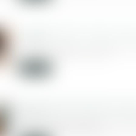
Les détenus peuvent-ils exiger un accè
04/03/2021
La CEDH n’impose pas une obligation g
fournir aux détenus un accès...
Lire la suite
Mérule et assurance décennale : statu
03/03/2021
Dans une réponse adressée le 22 déc
député Christophe Blanchet,...