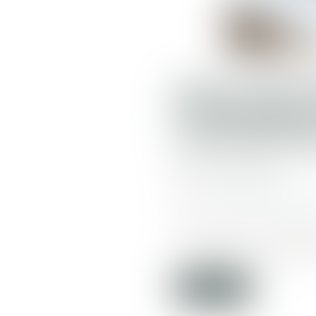
SOUS-TRAIT
SUSPENSIV
L’ENTREPR
Publié le :
11/03/2021
Source :
www.dalloz-actualite
L’entrepreneur principal 
commencement d’exécution 
Lire la suite