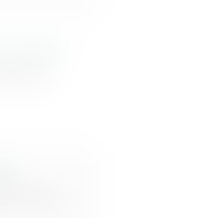
s à Internet ?
énérale de
 quo
embre 2020 au