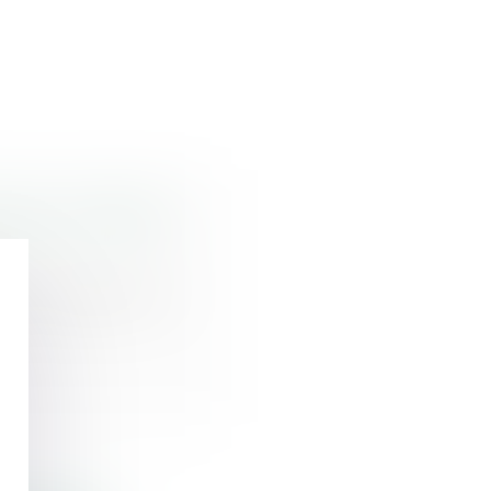
 legs... comment
er une partie ou