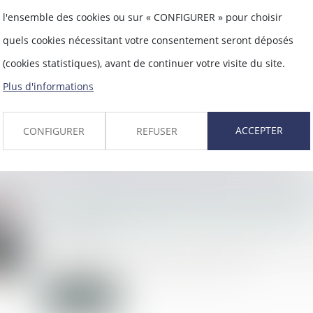
Droit du père biologique et irrecevabil
l'ensemble des cookies ou sur « CONFIGURER » pour choisir
intervention à la procédure d'adoption
quels cookies nécessitant votre consentement seront déposés
10/03/2021
(cookies statistiques), avant de continuer votre visite du site.
Les juges doivent rechercher si l'irrece
l'intervention du père bi...
Plus d'informations
Lire la suite
ACCEPTER
CONFIGURER
REFUSER
Si les questions relatives aux travaux 
sont indissociables, un seul vote suffit
10/03/2021
Lorsque des travaux sont décidés en a
générale des copropriétaires, l...
Lire la suite