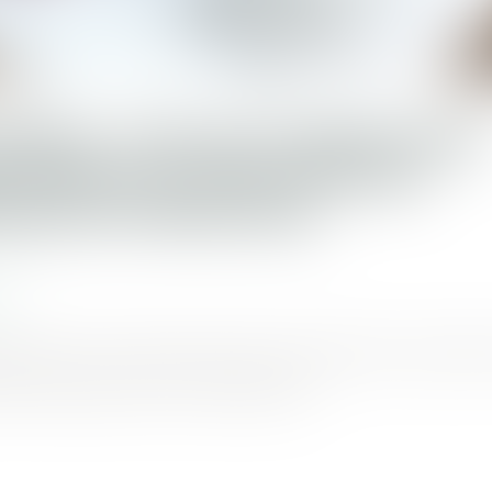
ANCE : PAS DE CONDITION
E POUR LA CAUTION DE
ENEUR PRINCIPAL
.fr
doit fournir la caution avant la conclusion du sous-traité
des travaux s’il lui est antérieur...