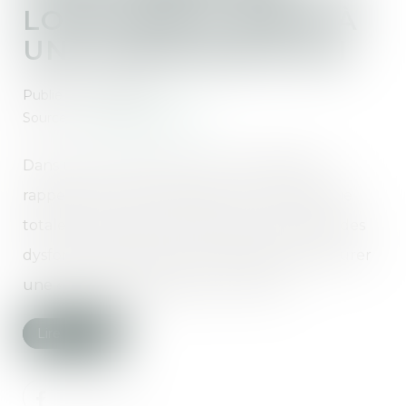
LOCATAIRE A DROIT À
UNE INDEMNISATION
Publié le :
31/10/2018
Source :
immobilier.lefigaro.fr
Dans un arrêt récent, la cour de cassation
rappelle que le propriétaire doit une garantie
totale au locataire. Quelle que soit la cause des
dysfonctionnements, le propriétaire doit assurer
une «jouissance paisible» de son bien...
Lire la suite