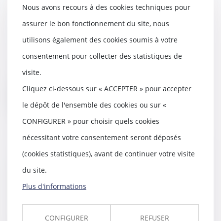
Nous avons recours à des cookies techniques pour
» d’un indivisaire quand sa
compagne part en maison de
assurer le bon fonctionnement du site, nous
retraite
utilisons également des cookies soumis à votre
30/10/2018
consentement pour collecter des statistiques de
Le concubin qui habite seul le
logement indivis n’est pas
visite.
redevable d’une ind...
Cliquez ci-dessous sur « ACCEPTER » pour accepter
Lire la suite
le dépôt de l'ensemble des cookies ou sur «
CONFIGURER » pour choisir quels cookies
nécessitant votre consentement seront déposés
(cookies statistiques), avant de continuer votre visite
Avant de choisir un constructeur
du site.
pour sa maison, lire son
assurance
Plus d'informations
30/10/2018
Un particulier, qui avait conclu
CONFIGURER
REFUSER
un contrat de construction de