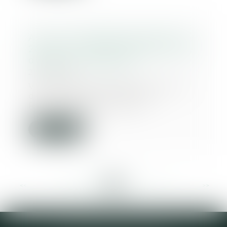
A la Une | Décédé brutalement à
26 ans : une famille dénonce une
défaillance médicale
25/10/2018
Victime d’un malaise avec perte
de connaissance, Clément
Roland-Piègue consul...
Lire la suite
<<
<
...
306
307
308
309
310
311
312
...
>
>>