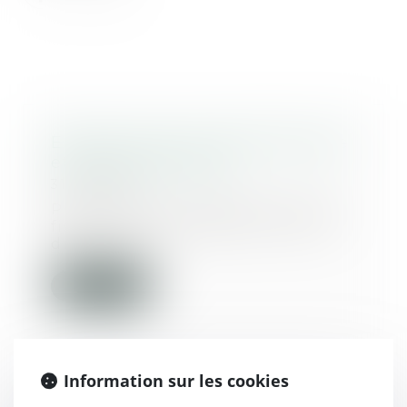
Enfant mineur en garde alternée
et quotient familial
31/10/2018
Peuvent être rattachés au foyer
fiscal de leurs parents et ouvrir
droit à une...
Lire la suite
Information sur les cookies
Il n’y a pas « occupation privative