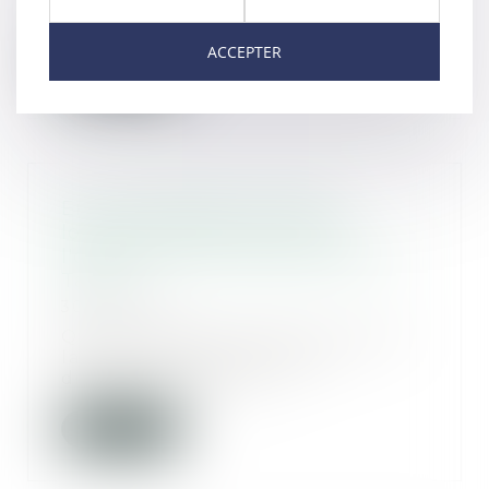
maison individ...
ACCEPTER
Lire la suite
Erreur médicale mortelle :
lourdes réquisitions contre
l'ophtalmo et le pharmacien du
Tarn
30/10/2018
Quatre ans jour pour jour après
la mort de David Combes,
directeur d'école à...
Lire la suite