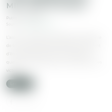
MILLIONS D'EUROS
Publié le :
03/07/2019
Source :
www.quechoisir.org
L’assureur spécialisé en téléphonie mobile, cible
de très nombreuses plaintes depuis 2 ans, vient
d’être condamné à verser une amende de
quelque 10 millions d’euros et à rembourser les
victimes...
Lire la suite