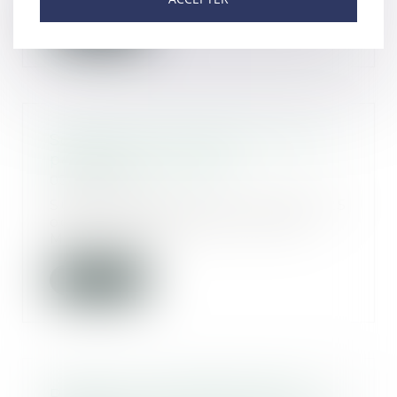
Lire la suite
Solidarité entre héritiers pour le
paiement de l'impôt
03/07/2019
Suite au décès de leur mère le 25
octobre 2014, Patrice et Jean-
Marie, les de...
Lire la suite
Prestation compensatoire de