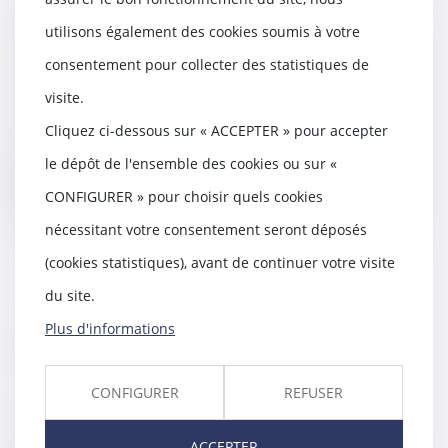
Les enfants nés d'une PMA
doivent-ils bénéficier d'un droit
utilisons également des cookies soumis à votre
d'accès à leurs origines?
consentement pour collecter des statistiques de
09/07/2019
visite.
Agnès Buzyn souhaite permettre
aux enfants nés grâce à un
Cliquez ci-dessous sur « ACCEPTER » pour accepter
donneur d'accéder à...
le dépôt de l'ensemble des cookies ou sur «
Lire la suite
CONFIGURER » pour choisir quels cookies
nécessitant votre consentement seront déposés
(cookies statistiques), avant de continuer votre visite
du site.
Interprétation stricte de l'article
Plus d'informations
226-4-1 du Code pénal
04/07/2019
Le président d’un syndic de
CONFIGURER
REFUSER
copropriété a découvert
l’existence sur internet...
ACCEPTER