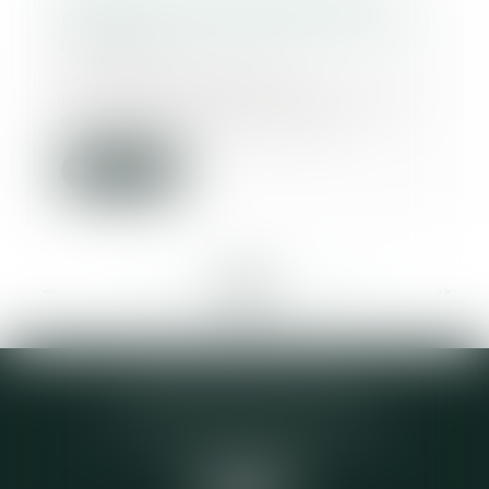
l’époux travaillant bénévolement
02/07/2019
La Cour de cassation a
récemment rejeté les arguments
d’une femme qui réclama...
Lire la suite
<<
<
...
274
275
276
277
278
279
280
...
>
>>
Elodie CHOMETTE Avocat
95 Place de l’Europe, 2ème étage
73200 ALBERTVILLE